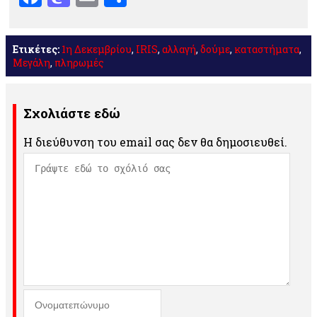
Ετικέτες:
1η Δεκεμβρίου
,
IRIS
,
αλλαγή
,
δούμε
,
καταστήματα
,
Μεγάλη
,
πληρωμές
Σχολιάστε εδώ
Η διεύθυνση του email σας δεν θα δημοσιευθεί.