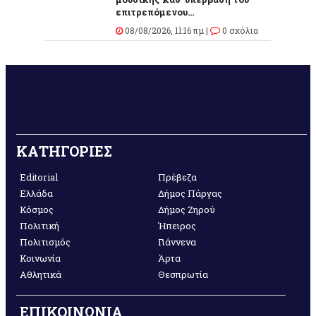
επιτρεπόμενου...
08/08/2026, 11:16 πμ |
0 σχόλια
ΚΑΤΗΓΟΡΙΕΣ
Editorial
Πρέβεζα
Ελλάδα
Δήμος Πάργας
Κόσμος
Δήμος Ζηρού
Πολιτική
Ήπειρος
Πολιτισμός
Γιάννενα
Κοινωνία
Άρτα
Αθλητικά
Θεσπρωτία
ΕΠΙΚΟΙΝΩΝΙΑ