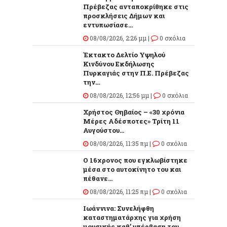
Πρέβεζας ανταποκρίθηκε στις
προσκλήσεις Δήμων και
εντυπωσίασε...
08/08/2026, 2:26 μμ |
0 σχόλια
Έκτακτο Δελτίο Υψηλού
Κινδύνου Εκδήλωσης
Πυρκαγιάς στην Π.Ε. Πρέβεζας
την...
08/08/2026, 12:56 μμ |
0 σχόλια
Χρήστος Θηβαίος – «30 χρόνια
Μέρες Αδέσποτες» Τρίτη 11
Αυγούστου...
08/08/2026, 11:35 πμ |
0 σχόλια
O 16χρονος που εγκλωβίστηκε
μέσα στο αυτοκίνητο του και
πέθανε...
08/08/2026, 11:25 πμ |
0 σχόλια
Ιωάννινα: Συνελήφθη
καταστηματάρχης για χρήση
μουσικής καθ’ υπέρβαση του