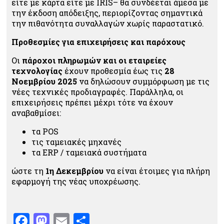
είτε με κάρτα είτε με IRIS– θα συνδέεται άμεσα με
την έκδοση απόδειξης, περιορίζοντας σημαντικά
την πιθανότητα συναλλαγών χωρίς παραστατικό.
Προθεσμίες για επιχειρήσεις και παρόχους
Οι
πάροχοι πληρωμών
και οι εταιρείες
τεχνολογίας
έχουν προθεσμία έως τις
28
Νοεμβρίου 2025
να δηλώσουν συμμόρφωση με τις
νέες τεχνικές προδιαγραφές. Παράλληλα, οι
επιχειρήσεις πρέπει μέχρι τότε να έχουν
αναβαθμίσει:
τα POS
τις ταμειακές μηχανές
τα ERP / ταμειακά συστήματα
ώστε τη
1η Δεκεμβρίου
να είναι έτοιμες για πλήρη
εφαρμογή της νέας υποχρέωσης.
Facebook
Mastodon
Email
Μοιραστείτε