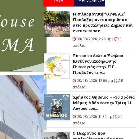
ΡΟΗ
ΔΗΜΟΦΙΛΗ
Η Φιλαρμονική “ΟΡΦΕΑΣ”
Πρέβεζας ανταποκρίθηκε
στις προσκλήσεις Δήμων και
εντυπωσίασε...
08/08/2026, 2:26 μμ |
0
σχόλια
Έκτακτο Δελτίο Υψηλού
Κινδύνου Εκδήλωσης
Πυρκαγιάς στην Π.Ε.
Πρέβεζας την...
08/08/2026, 12:56 μμ |
0
σχόλια
Χρήστος Θηβαίος – «30 χρόνια
Μέρες Αδέσποτες» Τρίτη 11
Αυγούστου...
08/08/2026, 11:35 πμ |
0
σχόλια
O 16χρονος που
εγκλωβίστηκε μέσα στο