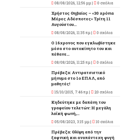
08/08/2026, 12:56 μμ |
0 σχόλια
Χρήστος Θηβαίος – «30 χρόνια
Μέρες Αδέσποτες» Τρίτη 11
Αυγούστου...
08/08/2026, 11:35 πμ |
0 σχόλια
O 16χρονος που εγκλωβίστηκε
μέσα στο αυτοκίνητο του και
πέθανε...
08/08/2026, 11:25 πμ |
0 σχόλια
Πρέβεζα: Αντιρατσιστικό
μήνυμα στο 1ο ΕΠΑΛ, από
μαθητές!
15/10/2015, 7:46 πμ |
20 σχόλια
Κηδεύτηκε με δαπάνη του
γραφείου τελετών: Η μεγάλη
λαϊκή φωνή,...
05/08/2023, 3:15 μμ |
10 σχόλια
Πρέβεζα: Θλίψη από την
ξαφνική και αναπάντεχη φυγή