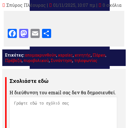
Σπύρος Πλέουρας
|
01/11/2025, 10:07 πμ |
0 σχόλια
Facebook
Mastodon
Email
Μοιραστείτε
Ετικέτες:
απομακρυνθούν
,
κεραίες
,
κινητής
,
Πάρκο
,
Πρέβεζα
,
πυροβολικού
,
Συνάντηση
,
τηλεφωνίας
Σχολιάστε εδώ
Η διεύθυνση του email σας δεν θα δημοσιευθεί.