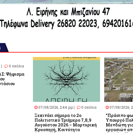
α
 |
0 σχόλια
Σ: Ψήφισμα
του
τάσιου
07/08/2026, 2:44 μμ |
0 σχόλια
07/08/2026, 2
Ξεκινάει σήμερα το 2ο
“Πράσινο φω
Πολιτιστικό Τριήμερο 7,8,9
Υπουργό Πολ
Αυγούστου 2026 – Μαρτυρική
Μενδώνη για
Κρυοπηγή, Κοινότητα
εργασιών αν