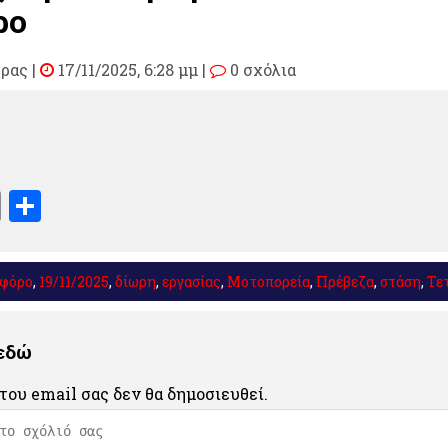
ρο
υρας
|
17/11/2025, 6:28 μμ |
0 σχόλια
book
stodon
Email
Μοιραστείτε
 φόρο
,
19/11/2025
,
δίωρη
,
εργασίας
,
Μοτοπορεία
,
Πρέβεζα
,
στάση
,
Τε
 εδώ
του email σας δεν θα δημοσιευθεί.