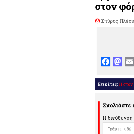
στον φό
Σπύρος Πλέο
Face
Ma
Ετικέτες:
11 στον
Σχολιάστε
Η διεύθυνση 