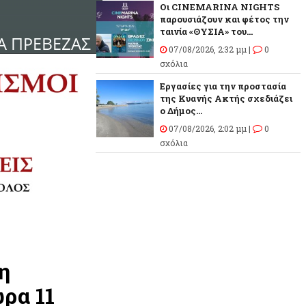
Οι CINEMARINA NIGHTS
παρουσιάζουν και φέτος την
ταινία «ΘΥΣΙΑ» του...
07/08/2026, 2:32 μμ |
0
σχόλια
Εργασίες για την προστασία
της Κυανής Ακτής σχεδιάζει
ο Δήμος...
07/08/2026, 2:02 μμ |
0
σχόλια
η
ώρα 11