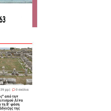
:39 μμ |
0 σχόλια
ς” από την
ιτισμού Λίνα
 τη Β΄ φάση
άδειξης της