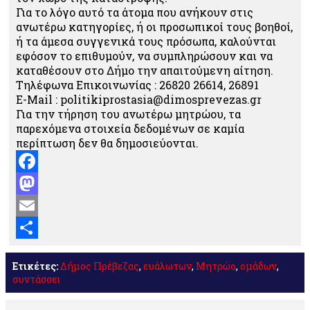
Για το λόγο αυτό τα άτομα που ανήκουν στις
ανωτέρω κατηγορίες, ή οι προσωπικοί τους βοηθοί,
ή τα άμεσα συγγενικά τους πρόσωπα, καλούνται
εφόσον το επιθυμούν, να συμπληρώσουν και να
καταθέσουν στο Δήμο την απαιτούμενη αίτηση.
Τηλέφωνα Επικοινωνίας : 26820 26614, 26891
E-Mail : politikiprostasia@dimosprevezas.gr
Για την τήρηση του ανωτέρω μητρώου, τα
παρεχόμενα στοιχεία δεδομένων σε καμία
περίπτωση δεν θα δημοσιεύονται.
Facebook
Mastodon
Email
Μοιραστείτε
Ετικέτες:
Δήμος Πρέβεζας
,
ευάλωτων
,
Μητρώο
,
ομάδων
,
συντάσσει