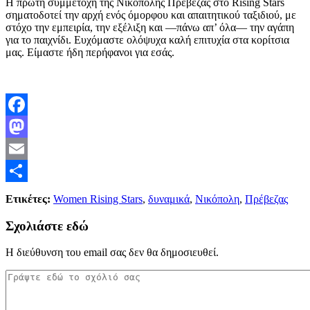
Η πρώτη συμμετοχή της Νικόπολης Πρέβεζας στο Rising Stars
σηματοδοτεί την αρχή ενός όμορφου και απαιτητικού ταξιδιού, με
στόχο την εμπειρία, την εξέλιξη και —πάνω απ’ όλα— την αγάπη
για το παιχνίδι. Ευχόμαστε ολόψυχα καλή επιτυχία στα κορίτσια
μας. Είμαστε ήδη περήφανοι για εσάς.
Facebook
Mastodon
Email
Μοιραστείτε
Ετικέτες:
Women Rising Stars
,
δυναμικά
,
Νικόπολη
,
Πρέβεζας
Σχολιάστε εδώ
Η διεύθυνση του email σας δεν θα δημοσιευθεί.