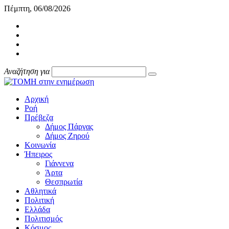
Πέμπτη, 06/08/2026
Αναζήτηση για
Αρχική
Ροή
Πρέβεζα
Δήμος Πάργας
Δήμος Ζηρού
Κοινωνία
Ήπειρος
Γιάννενα
Άρτα
Θεσπρωτία
Αθλητικά
Πολιτική
Ελλάδα
Πολιτισμός
Κόσμος