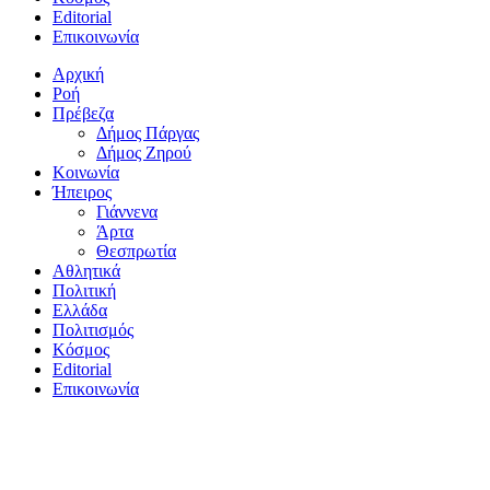
Editorial
Επικοινωνία
Αρχική
Ροή
Πρέβεζα
Δήμος Πάργας
Δήμος Ζηρού
Κοινωνία
Ήπειρος
Γιάννενα
Άρτα
Θεσπρωτία
Αθλητικά
Πολιτική
Ελλάδα
Πολιτισμός
Κόσμος
Editorial
Επικοινωνία