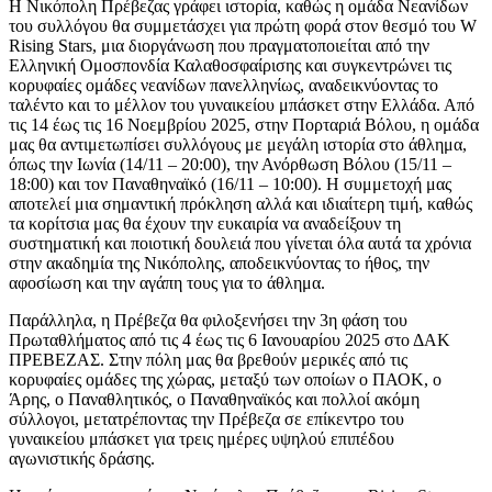
Η Νικόπολη Πρέβεζας γράφει ιστορία, καθώς η ομάδα Νεανίδων
του συλλόγου θα συμμετάσχει για πρώτη φορά στον θεσμό του W
Rising Stars, μια διοργάνωση που πραγματοποιείται από την
Ελληνική Ομοσπονδία Καλαθοσφαίρισης και συγκεντρώνει τις
κορυφαίες ομάδες νεανίδων πανελληνίως, αναδεικνύοντας το
ταλέντο και το μέλλον του γυναικείου μπάσκετ στην Ελλάδα. Από
τις 14 έως τις 16 Νοεμβρίου 2025, στην Πορταριά Βόλου, η ομάδα
μας θα αντιμετωπίσει συλλόγους με μεγάλη ιστορία στο άθλημα,
όπως την Ιωνία (14/11 – 20:00), την Ανόρθωση Βόλου (15/11 –
18:00) και τον Παναθηναϊκό (16/11 – 10:00). Η συμμετοχή μας
αποτελεί μια σημαντική πρόκληση αλλά και ιδιαίτερη τιμή, καθώς
τα κορίτσια μας θα έχουν την ευκαιρία να αναδείξουν τη
συστηματική και ποιοτική δουλειά που γίνεται όλα αυτά τα χρόνια
στην ακαδημία της Νικόπολης, αποδεικνύοντας το ήθος, την
αφοσίωση και την αγάπη τους για το άθλημα.
Παράλληλα, η Πρέβεζα θα φιλοξενήσει την 3η φάση του
Πρωταθλήματος από τις 4 έως τις 6 Ιανουαρίου 2025 στο ΔΑΚ
ΠΡΕΒΕΖΑΣ. Στην πόλη μας θα βρεθούν μερικές από τις
κορυφαίες ομάδες της χώρας, μεταξύ των οποίων ο ΠΑΟΚ, ο
Άρης, ο Παναθλητικός, ο Παναθηναϊκός και πολλοί ακόμη
σύλλογοι, μετατρέποντας την Πρέβεζα σε επίκεντρο του
γυναικείου μπάσκετ για τρεις ημέρες υψηλού επιπέδου
αγωνιστικής δράσης.