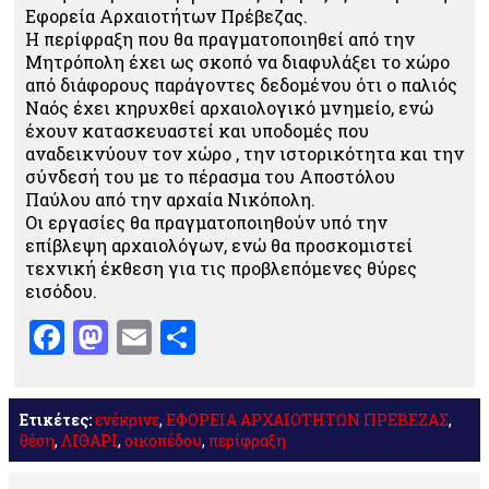
Εφορεία Αρχαιοτήτων Πρέβεζας.
Η περίφραξη που θα πραγματοποιηθεί από την
Μητρόπολη έχει ως σκοπό να διαφυλάξει το χώρο
από διάφορους παράγοντες δεδομένου ότι ο παλιός
Ναός έχει κηρυχθεί αρχαιολογικό μνημείο, ενώ
έχουν κατασκευαστεί και υποδομές που
αναδεικνύουν τον χώρο , την ιστορικότητα και την
σύνδεσή του με το πέρασμα του Αποστόλου
Παύλου από την αρχαία Νικόπολη.
Οι εργασίες θα πραγματοποιηθούν υπό την
επίβλεψη αρχαιολόγων, ενώ θα προσκομιστεί
τεχνική έκθεση για τις προβλεπόμενες θύρες
εισόδου.
Facebook
Mastodon
Email
Μοιραστείτε
Ετικέτες:
ενέκρινε
,
ΕΦΟΡΕΙΑ ΑΡΧΑΙΟΤΗΤΩΝ ΠΡΕΒΕΖΑΣ
,
θέση
,
ΛΙΘΑΡΙ
,
οικοπέδου
,
περίφραξη