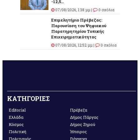
-12,5...
07/08/2026, 1:38 μμ |
0 σχόλια
Επιμελητήριο Πρέβεζας:
Παρουσίαση του Ψηφιακού
Παρατηρητηρίου Τοπικής
Επιχειρηματικότητας
07/08/2026, 12:52 μμ |
0 σχόλια
ΚΑΤΗΓΟΡΙΕΣ
Editorial
Πρέβεζα
Ελλάδα
Δήμος Πάργας
Κόσμος
Δήμος Ζηρού
Πολιτική
Ήπειρος
Πολιτισμός
Γιάννενα