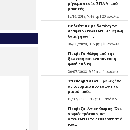
μήνυμα στο 1ο ΕΠΑΛ, από
μαθητές!
15/10/2015, 7:46 πμ |
20 σχόλια
Κηδεύτηκε με δαπάνη του
γραφείου τελετών: Η μεγάλη
λαϊκή φωνή,...
05/08/2023, 3:15 μμ |
10 σχόλια
Πρέβεζα: Θλίψη από την
ξαφνική και αναπάντεχη
φυγή από τη...
26/07/2023, 9:29 πμ |
1 σχόλιο
Τα εύσημα στον Πρεβεζάνο
αστυνομικό που έσωσε το
μικρό παιδί...
18/07/2023, 6:15 μμ |
1 σχόλιο
Πρέβεζα: Άγιος Θωμάς: Ένα
χωριό-πρότυπο, που
αποθεώνει τον εθελοντισμό
και...