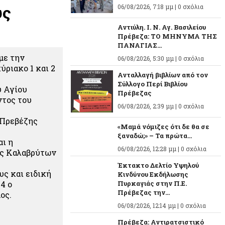
υς
06/08/2026, 7:18 μμ |
0 σχόλια
Αντιύλη. Ι. Ν. Αγ. Βασιλείου
Πρέβεζα: ΤΟ ΜΗΝΥΜΑ ΤΗΣ
ΠΑΝΑΓΙΑΣ...
με την
06/08/2026, 5:30 μμ |
0 σχόλια
ριακο 1 και 2
Ανταλλαγή βιβλίων από τον
Σύλλογο Περί Βιβλίου
υ Αγίου
Πρέβεζας
ντος του
06/08/2026, 2:39 μμ |
0 σχόλια
 Πρεβέζης
«Μαμά νόμιζες ότι δε θα σε
ξαναδώ;» – Τα πρώτα...
αι η
06/08/2026, 12:28 μμ |
0 σχόλια
ες Καλαβρύτων
Έκτακτο Δελτίο Υψηλού
ς και ειδική
Κινδύνου Εκδήλωσης
4 ο
Πυρκαγιάς στην Π.Ε.
Πρέβεζας την...
ος.
06/08/2026, 12:14 μμ |
0 σχόλια
Πρέβεζα: Αντιρατσιστικό