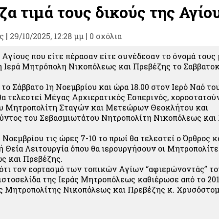
α τιμά τους δικούς της Αγίο
ς
|
29/10/2025, 12:28 μμ |
0 σχόλια
 Αγίους που είτε πέρασαν είτε συνέδεσαν το όνομά τους 
η Ιερά Μητρόπολη Νικοπόλεως και Πρεβέζης το Σαββατοκύ
το Σάββατο 1η Νοεμβρίου και ώρα 18.00 στον Ιερό Ναό το
α τελεστεί Μέγας Αρχιερατικός Εσπερινός, χοροστατού
υ Μητροπολίτη Σταγών και Μετεώρων Θεοκλήτου και
ύντος του Σεβασμιωτάτου Νητροπολίτη Νικοπόλεως και
Νοεμβρίου τις ώρες 7-10 το πρωί θα τελεστεί ο Όρθρος κ
ή Θεία Λειτουργία όπου θα ιερουργήσουν οι Μητροπολίτ
ς και Πρεβέζης.
ότι τον εορτασμό των τοπικών Αγίων “αφιερώνοντάς” του
ιστοσελίδα της Ιεράς Μητροπόλεως καθιέρωσε από το 201
ς Μητροπολίτης Νικοπόλεως και Πρεβέζης κ. Χρυσόστομ