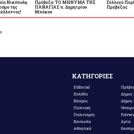
αία Νικόπολη
Πρέβεζα: ΤΟ ΜΗΝΥΜΑ ΤΗΣ
Σύλλογο Περί
ρόμο της
ΠΑΝΑΓΙΑΣ π. Δημητρίου
Πρέβεζας
μέλλοντος!
Μπόκου
ο
ΚΑΤΗΓΟΡΙΕΣ
Editorial
Πρέβε
Ελλάδα
Δήμος
Κόσμος
Δήμος
Πολιτική
Ήπειρ
Πολιτισμός
Γιάννε
Κοινωνία
Άρτα
Αθλητικά
Θεσπρ