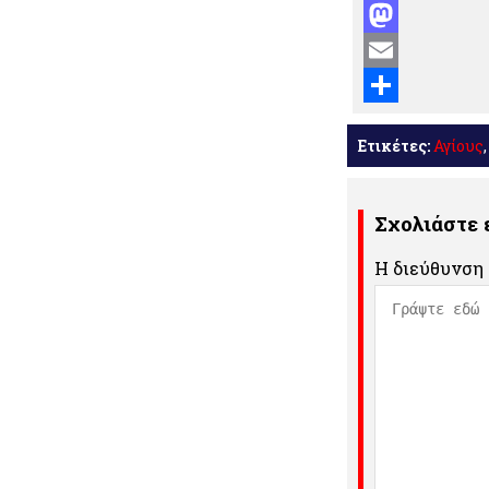
Facebook
Mastodon
Email
Μοιραστείτε
Ετικέτες:
Αγίους
Σχολιάστε
Η διεύθυνση 