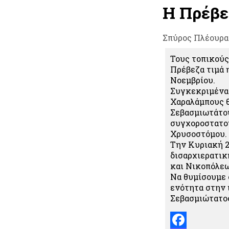
Η Πρέβεζ
Σπύρος Πλέουρα
Τους τοπικούς
Πρέβεζα τιμά 
Νοεμβρίου.
Συγκεκριμένα 
Χαραλάμπους θ
Σεβασμιωτάτο
συγχοροστατο
Χρυσοστόμου.
Την Κυριακή 2 
δισαρχιερατικ
και Νικοπόλεω
Να θυμίσουμε 
ενότητα στην 
Σεβασμιώτατο