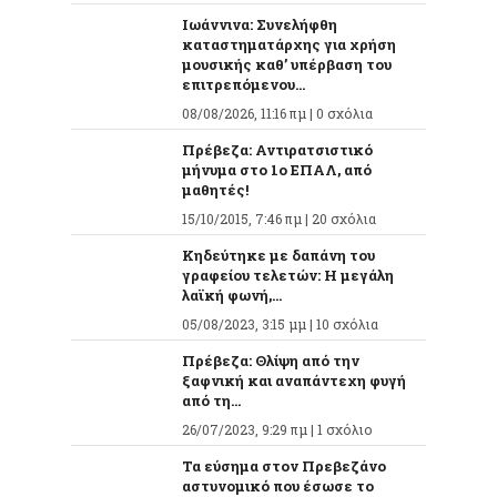
Ιωάννινα: Συνελήφθη
καταστηματάρχης για χρήση
μουσικής καθ’ υπέρβαση του
επιτρεπόμενου...
08/08/2026, 11:16 πμ |
0 σχόλια
Πρέβεζα: Αντιρατσιστικό
μήνυμα στο 1ο ΕΠΑΛ, από
μαθητές!
15/10/2015, 7:46 πμ |
20 σχόλια
Κηδεύτηκε με δαπάνη του
γραφείου τελετών: Η μεγάλη
λαϊκή φωνή,...
05/08/2023, 3:15 μμ |
10 σχόλια
Πρέβεζα: Θλίψη από την
ξαφνική και αναπάντεχη φυγή
από τη...
26/07/2023, 9:29 πμ |
1 σχόλιο
Τα εύσημα στον Πρεβεζάνο
αστυνομικό που έσωσε το