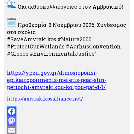
Όχι ιχθυοκαλλιέργειες στον Αμβρακικό!
Προθεσμία: 3 Νοεμβρίου 2025, Σύνδεσμος
στα σχόλια
#SaveAmvrakikos #Natura2000
#ProtectOurWetlands #AarhusConvention
#Greece #EnvironmentalJustice”
https://ypen.gov.gr/
dimosiopoiisi-
epikairopoiimenis-meletis-
poaf-stin-
periochi-amvrakikou-
kolpou-paf-d-1/
https://amvrakikosalliance.
net/
Facebook
Mastodon