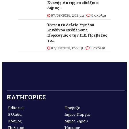
Κυανής Ακτής σχεδιάζει ο
Δήμος...
07/08/2026, 2:02 μμ |
0 σχόλια
Έκτακτο Δελτίο Υψηλού
Κινδύνου Εκδήλωσης
Πυρκαγιάς στην Π.Ε. Πρέβεζας
το...
07/08/2026, 1:56 μμ |
0 σχόλια
ΚΑΤΗΓΟΡΙΕΣ
Editorial
Πρέβεζα
Ελλάδα
Δήμος Πάργας
Κόσμος
Δήμος Ζηρού
Πολιτική
Ήπειρος