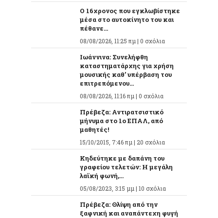
O 16χρονος που εγκλωβίστηκε
μέσα στο αυτοκίνητο του και
πέθανε...
08/08/2026, 11:25 πμ |
0 σχόλια
Ιωάννινα: Συνελήφθη
καταστηματάρχης για χρήση
μουσικής καθ’ υπέρβαση του
επιτρεπόμενου...
08/08/2026, 11:16 πμ |
0 σχόλια
Πρέβεζα: Αντιρατσιστικό
μήνυμα στο 1ο ΕΠΑΛ, από
μαθητές!
15/10/2015, 7:46 πμ |
20 σχόλια
Κηδεύτηκε με δαπάνη του
γραφείου τελετών: Η μεγάλη
λαϊκή φωνή,...
05/08/2023, 3:15 μμ |
10 σχόλια
Πρέβεζα: Θλίψη από την
ξαφνική και αναπάντεχη φυγή