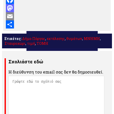
Facebook
Mastodon
Email
Μοιραστείτε
Ετικέτες:
Δήμο Πάργας
,
εκτέλεσης
,
θυμάτων
,
ΜΝΗΜΗ
,
Σταυροχώρι
,
τιμή
,
ΤΟΜΗ
Σχολιάστε εδώ
Η διεύθυνση του email σας δεν θα δημοσιευθεί.