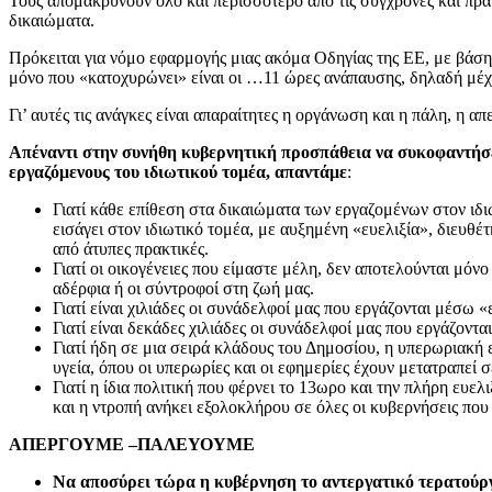
Τους απομακρύνουν όλο και περισσότερο από τις σύγχρονες και πρα
δικαιώματα.
Πρόκειται για νόμο εφαρμογής μιας ακόμα Οδηγίας της ΕΕ, με βάση
μόνο που «κατοχυρώνει» είναι οι …11 ώρ
Γι’ αυτές τις ανάγκες είναι απαραίτητες η οργάνωση
Απέναντι στην συνήθη κυβερνητική προσπάθεια να συκοφαντήσε
εργαζόμενους του ιδιωτικού τομέα, απαντάμε
:
Γιατί κάθε επίθεση στα δικαιώματα των εργαζομένων στον ιδι
εισάγει στον ιδιωτικό τομέα, με αυξημένη «ευελιξία», διευθέ
από άτυπες πρακτικές.
Γιατί οι οικογένειες που είμαστε μέλη, δεν αποτελούνται μόν
αδέρφια ή οι σύντροφοί στη ζωή μας.
Γιατί είναι χιλιάδες οι συνάδελφοί μας που εργάζονται μέσω
Γιατί είναι δεκάδες χιλιάδες οι συνάδελφοί μας που εργάζοντ
Γιατί ήδη σε μια σειρά κλάδους του Δημοσίου, η υπερωριακή 
υγεία, όπου οι υπερωρίες και οι εφημερίες έχουν μετατραπεί
Γιατί η ίδια πολιτική που φέρνει το 13ωρο και την πλήρη ευε
και η ντροπή ανήκει εξολοκλήρου σε όλες οι κυβερνήσεις που
ΑΠΕΡΓΟΥΜΕ –ΠΑΛΕΥΟΥΜΕ
Να αποσύρει τώρα η κυβέρνηση το αντεργατικό τερατούργη