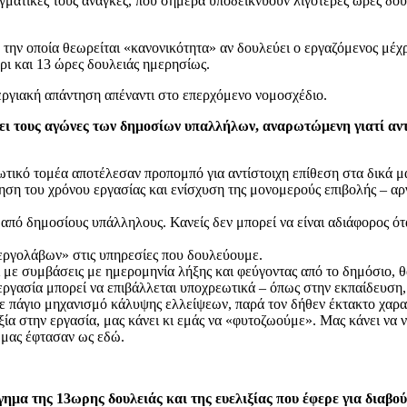
γματικές τους ανάγκες, που σήμερα υποδεικνύουν λιγότερες ώρες δου
 την οποία θεωρείται «κανονικότητα» αν δουλεύει ο εργαζόμενος μέχ
ες ανάπαυσης, δηλαδή μέχρι και 13 ώρες 
 και η πάλη, η απεργιακή απάντηση απέναντι στο επερ
ι τους αγώνες των δημοσίων υπαλλήλων, αναρωτώμενη γιατί αντι
ωτικό τομέα αποτέλεσαν προπομπό για αντίστοιχη επίθεση στα δικά μα
τηση του χρόνου εργασίας και ενίσχυση της μονομερούς επιβολής – αρ
ο από δημοσίους υπάλληλους. Κανείς δεν μπορεί να είναι αδιάφορος ότ
 «εργολάβων» στις υπηρεσίες που δουλεύουμε.
αι με συμβάσεις με ημερομηνία λήξης και φεύγοντας από το δημόσιο, 
εργασία μπορεί να επιβάλλεται υποχρεωτικά – όπως στην εκπαίδευση,
 σε πάγιο μηχανισμό κάλυψης ελλείψεων, παρά τον δήθεν έκτακτο χαρα
λιξία στην εργασία, μας κάνει κι εμάς να «φυτοζωούμε». Μας κάνει να
 μας έφτασαν ως εδώ.
μα της 13ωρης δουλειάς και της ευελιξίας που έφερε για διαβο