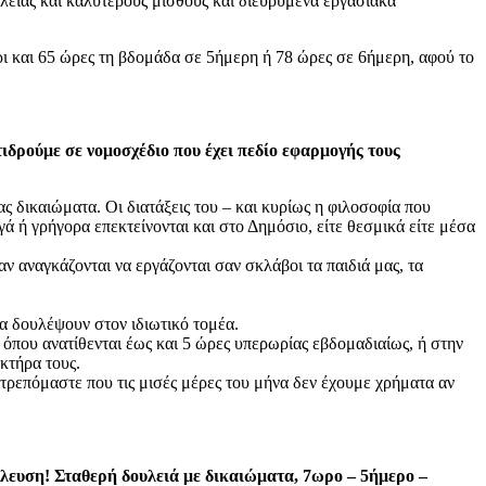
λειάς και καλύτερους μισθούς και διευρυμένα εργασιακά
ρι και 65 ώρες τη βδομάδα σε 5ήμερη ή 78 ώρες σε 6ήμερη, αφού το
δουλειάς ημερησίως.
χόμενο νομοσχέδιο.
δρούμε σε νομοσχέδιο που έχει πεδίο εφαρμογής τους
ς δικαιώματα. Oι διατάξεις του – και κυρίως η φιλοσοφία που
γά ή γρήγορα επεκτείνονται και στο Δημόσιο, είτε θεσμικά είτε μέσα
αν αναγκάζονται να εργάζονται σαν σκλάβοι τα παιδιά μας, τα
θα δουλέψουν στον ιδιωτικό τομέα.
 όπου ανατίθενται έως και 5 ώρες υπερωρίας εβδομαδιαίως, ή στην
κτήρα τους.
 ντρεπόμαστε που τις μισές μέρες του μήνα δεν έχουμε χρήματα αν
ύλευση! Σταθερή δουλειά με δικαιώματα, 7ωρο – 5ήμερο –