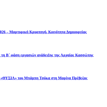
 2026 – Μαρτυρική Κρυοπηγή, Κοινότητα Δημιουργίας
 τη Β΄ φάση εργασιών ανάδειξης της Αρχαίας Κασσώπης
 «ΘΥΣΙΑ» του Μπάμπη Τσόκα στη Μαρίνα Πρέβεζας