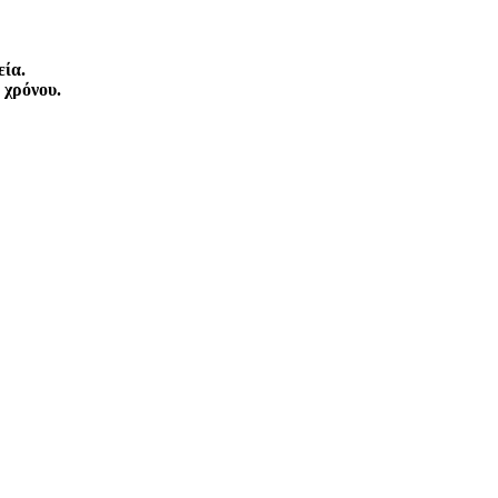
εία.
 χρόνου.