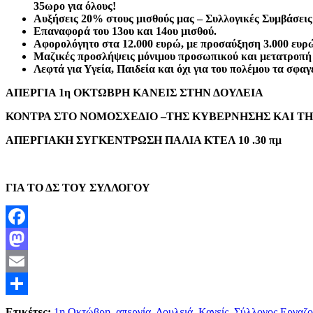
35ωρο για όλους!
Αυξήσεις 20% στους μισθούς μας – Συλλογικές Συμβάσεις
Επαναφορά του 13ου και 14ου μισθού.
Αφορολόγητο στα 12.000 ευρώ, με προσαύξηση 3.000 ευρώ 
Μαζικές προσλήψεις μόνιμου προσωπικού και μετατροπή
Λεφτά για Υγεία, Παιδεία και όχι για του πολέμου τα σφαγ
ΑΠΕΡΓΙΑ 1η ΟΚΤΩΒΡΗ ΚΑΝΕΙΣ ΣΤΗΝ ΔΟΥΛΕΙΑ
ΚΟΝΤΡΑ ΣΤΟ ΝΟΜΟΣΧΕΔΙΟ –ΤΗΣ ΚΥΒΕΡΝΗΣΗΣ ΚΑΙ ΤΗΣ
ΑΠΕΡΓΙΑΚΗ ΣΥΓΚΕΝΤΡΩΣΗ ΠΑΛΙΑ ΚΤΕΛ 10 .30 πμ
ΓΙΑ ΤΟ ΔΣ ΤΟΥ ΣΥΛΛΟΓΟΥ
Facebook
Mastodon
Email
Μοιραστείτε
Ετικέτες:
1η Οκτώβρη
,
απεργία
,
Δουλειά
,
Κανείς
,
Σύλλογος Εργαζ