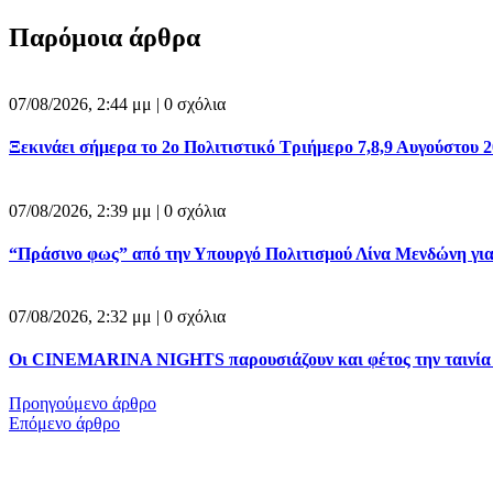
Παρόμοια άρθρα
07/08/2026, 2:44 μμ |
0 σχόλια
Ξεκινάει σήμερα το 2ο Πολιτιστικό Τριήμερο 7,8,9 Αυγούστου
07/08/2026, 2:39 μμ |
0 σχόλια
“Πράσινο φως” από την Υπουργό Πολιτισμού Λίνα Μενδώνη για
07/08/2026, 2:32 μμ |
0 σχόλια
Οι CINEMARINA NIGHTS παρουσιάζουν και φέτος την ταινία
Προηγούμενο άρθρο
Επόμενο άρθρο