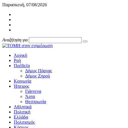
Παρασκευή, 07/08/2026
Αναζήτηση για
Αρχική
Ροή
Πρέβεζα
Δήμος Πάργας
Δήμος Ζηρού
Κοινωνία
Ήπειρος
Γιάννενα
Άρτα
Θεσπρωτία
Αθλητικά
Πολιτική
Ελλάδα
Πολιτισμός
Κόσμος