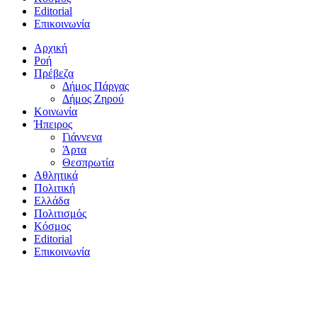
Editorial
Επικοινωνία
Αρχική
Ροή
Πρέβεζα
Δήμος Πάργας
Δήμος Ζηρού
Κοινωνία
Ήπειρος
Γιάννενα
Άρτα
Θεσπρωτία
Αθλητικά
Πολιτική
Ελλάδα
Πολιτισμός
Κόσμος
Editorial
Επικοινωνία