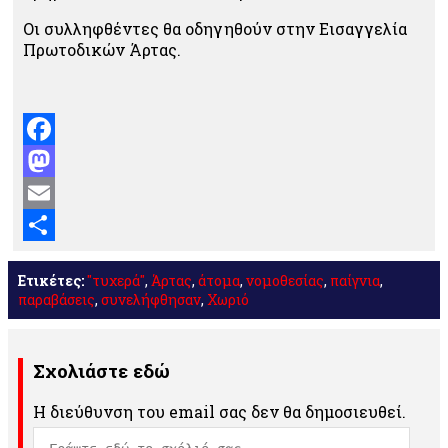
Οι συλληφθέντες θα οδηγηθούν στην Εισαγγελία
Πρωτοδικών Άρτας.
Facebook
Mastodon
Email
Μοιραστείτε
Ετικέτες:
"τυχερά"
,
Άρτας
,
άτομα
,
νομοθεσίας
,
παίγνια
,
παραβάσεις
,
συνελήφθησαν
,
Χωριό
Σχολιάστε εδώ
Η διεύθυνση του email σας δεν θα δημοσιευθεί.