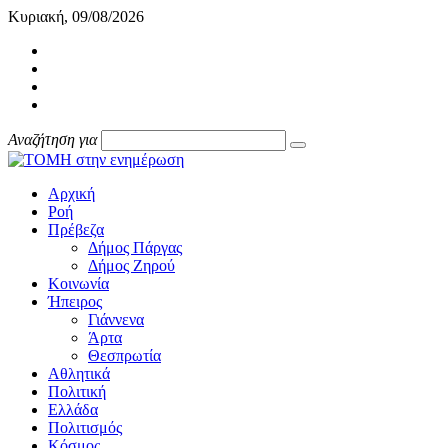
Κυριακή, 09/08/2026
Αναζήτηση για
Αρχική
Ροή
Πρέβεζα
Δήμος Πάργας
Δήμος Ζηρού
Κοινωνία
Ήπειρος
Γιάννενα
Άρτα
Θεσπρωτία
Αθλητικά
Πολιτική
Ελλάδα
Πολιτισμός
Κόσμος