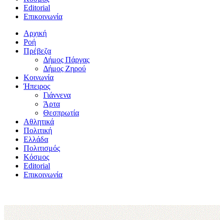
Editorial
Επικοινωνία
Αρχική
Ροή
Πρέβεζα
Δήμος Πάργας
Δήμος Ζηρού
Κοινωνία
Ήπειρος
Γιάννενα
Άρτα
Θεσπρωτία
Αθλητικά
Πολιτική
Ελλάδα
Πολιτισμός
Κόσμος
Editorial
Επικοινωνία