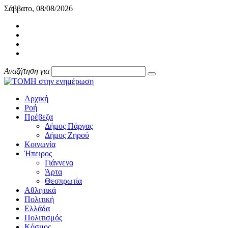
Σάββατο, 08/08/2026
Αναζήτηση για
Αρχική
Ροή
Πρέβεζα
Δήμος Πάργας
Δήμος Ζηρού
Κοινωνία
Ήπειρος
Γιάννενα
Άρτα
Θεσπρωτία
Αθλητικά
Πολιτική
Ελλάδα
Πολιτισμός
Κόσμος