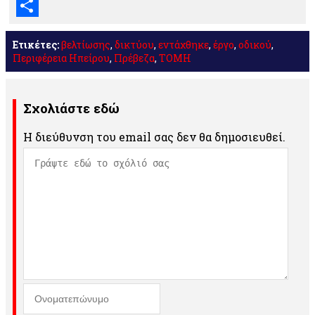
Email
Μοιραστείτε
Ετικέτες:
βελτίωσης
,
δικτύου
,
εντάχθηκε
,
έργο
,
οδικού
,
Περιφέρεια Ηπείρου
,
Πρέβεζα
,
ΤΟΜΗ
Σχολιάστε εδώ
Η διεύθυνση του email σας δεν θα δημοσιευθεί.