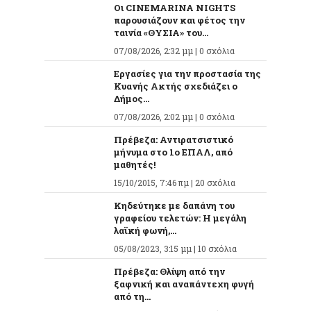
Οι CINEMARINA NIGHTS
παρουσιάζουν και φέτος την
ταινία «ΘΥΣΙΑ» του...
07/08/2026, 2:32 μμ |
0 σχόλια
Εργασίες για την προστασία της
Κυανής Ακτής σχεδιάζει ο
Δήμος...
07/08/2026, 2:02 μμ |
0 σχόλια
Πρέβεζα: Αντιρατσιστικό
μήνυμα στο 1ο ΕΠΑΛ, από
μαθητές!
15/10/2015, 7:46 πμ |
20 σχόλια
Κηδεύτηκε με δαπάνη του
γραφείου τελετών: Η μεγάλη
λαϊκή φωνή,...
05/08/2023, 3:15 μμ |
10 σχόλια
Πρέβεζα: Θλίψη από την
ξαφνική και αναπάντεχη φυγή
από τη...