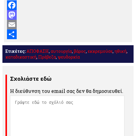
Facebook
Mastodon
Email
Μοιραστείτε
Ετικέτες:
ΑΠΟΦΑΣΗ
,
αυτουργία
,
βάρος
,
εκκρεμούσε
,
ηθική
,
καταδικαστική
,
Πρέβεζα
,
ψευδορκία
Σχολιάστε εδώ
Η διεύθυνση του email σας δεν θα δημοσιευθεί.