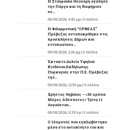
Η Σταυρούλα Θεοχάρη αγάπησε
την Πάργα και τη διαφήμισε
σε...
08/08/2026, 9:40 μμ |
0 σχόλια
Η Φιλαρμονική “ΟΡΦΕΑΣ”
Πρέβεζας ανταποκρίθηκε στις
προσκλήσεις Δήμων και
εντυπωσίασε...
08/08/2026, 2:26 μμ |
0 σχόλια
Έκτακτο Δελτίο Υψηλού
Κινδύνου Εκδήλωσης
Πυρκαγιάς στην Π.Ε. Πρέβεζας
την...
08/08/2026, 12:56 μμ |
0 σχόλια
Χρήστος Θηβαίος – «30 χρόνια
Μέρες Αδέσποτες» Τρίτη 11
Αυγούστου...
08/08/2026, 11:35 πμ |
0 σχόλια
O 16χρονος που εγκλωβίστηκε
μέσα στο αυτοκίνητο του και