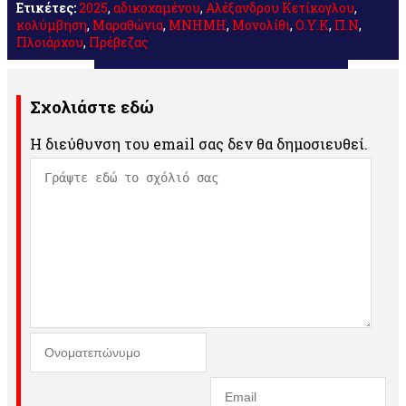
Ετικέτες:
2025
,
αδικοχαμένου
,
Αλέξανδρου Κετίκογλου
,
κολύμβηση
,
Μαραθώνια
,
ΜΝΗΜΗ
,
Μονολίθι
,
Ο.Υ.Κ
,
Π.Ν
,
Πλοιάρχου
,
Πρέβεζας
Σχολιάστε εδώ
Η διεύθυνση του email σας δεν θα δημοσιευθεί.