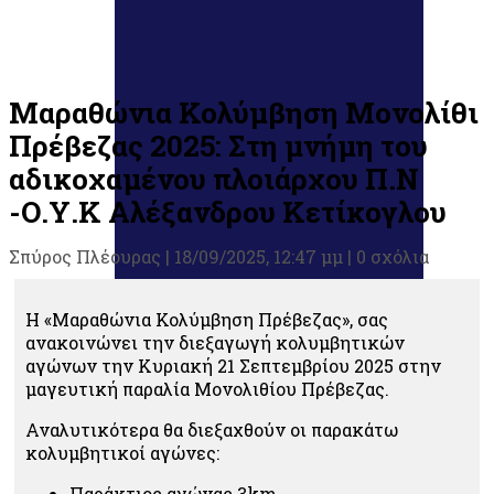
Μαραθώνια Κολύμβηση Μονολίθι
Πρέβεζας 2025: Στη μνήμη του
αδικοχαμένου πλοιάρχου Π.Ν
-Ο.Υ.Κ Αλέξανδρου Κετίκογλου
Σπύρος Πλέουρας
|
18/09/2025, 12:47 μμ |
0 σχόλια
Η «Μαραθώνια Κολύμβηση Πρέβεζας», σας
ανακοινώνει την διεξαγωγή κολυμβητικών
αγώνων την Κυριακή 21 Σεπτεμβρίου 2025 στην
μαγευτική παραλία Μονολιθίου Πρέβεζας.
Αναλυτικότερα θα διεξαχθούν οι παρακάτω
κολυμβητικοί αγώνες:
Παράκτιος αγώνας 3km