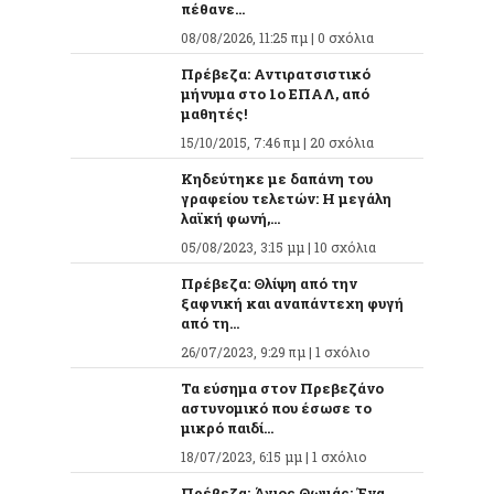
πέθανε...
08/08/2026, 11:25 πμ |
0 σχόλια
Πρέβεζα: Αντιρατσιστικό
μήνυμα στο 1ο ΕΠΑΛ, από
μαθητές!
15/10/2015, 7:46 πμ |
20 σχόλια
Κηδεύτηκε με δαπάνη του
γραφείου τελετών: Η μεγάλη
λαϊκή φωνή,...
05/08/2023, 3:15 μμ |
10 σχόλια
Πρέβεζα: Θλίψη από την
ξαφνική και αναπάντεχη φυγή
από τη...
26/07/2023, 9:29 πμ |
1 σχόλιο
Τα εύσημα στον Πρεβεζάνο
αστυνομικό που έσωσε το
μικρό παιδί...
18/07/2023, 6:15 μμ |
1 σχόλιο
Πρέβεζα: Άγιος Θωμάς: Ένα