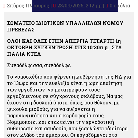
Σπύρος Πλέουρας
|
23/09/2025, 2:12 μμ |
0 σχόλια
ΣΩΜΑΤΕΙΟ ΙΔΙΩΤΙΚΩΝ ΥΠΑΛΛΗΛΩΝ ΝΟΜΟΥ
ΠΡΕΒΕΖΑΣ
ΟΛΟΙ ΚΑΙ ΟΛΕΣ ΣΤΗΝ ΑΠΕΡΓΙΑ ΤΕΤΑΡΤΗ 1η
ΟΚΤΩΒΡΗ ΣΥΓΚΕΝΤΡΩΣΗ ΣΤΙΣ 10:30π.μ. ΣTΑ
ΠΑΛΙΑ ΚΤΕΛ
Συναδέλφισσα, συνάδελφε
Το νομοσχέδιο που φέρνει η κυβέρνηση της ΝΔ για
το 13ωρο και την ευελιξία είναι η ωμή απαίτηση
των εργοδοτών να μετατρέψουν τους
εργαζόμενους σε σύγχρονους σκλάβους,
Να μας
έχουν στη δουλειά όποτε, όπως, όσο θέλουν, με
ψίχουλα μισθούς, για να αυξάνεται η
παραγωγικότητα και η κερδοφορία τους.
Νομιμοποιεί και επεκτείνει την εργοδοτική
αυθαιρεσία και ασυδοσία, που ξεσαλώνει ιδιαίτερα
στον κλάδο του εμπορίου. Οι εργαζόμενοι στο