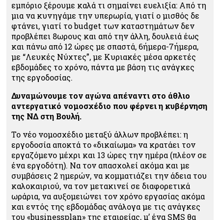
εμπόριο ξέρουμε καλά τι σημαίνει ευελιξία: Από τη
μια να κυνηγάμε την υπερωρία, γιατί ο μισθός δε
φτάνει, γιατί το budget των καταστημάτων δεν
προβλέπει 8ωρους και από την άλλη, δουλειά έως
και πάνω από 12 ώρες με σπαστά, 6ήμερα-7ήμερα,
με “Λευκές Νύχτες”, με Κυριακές μέσα αρκετές
εβδομάδες το χρόνο, πάντα με βάση τις ανάγκες
της εργοδοσίας.
Δυναμώνουμε τον αγώνα απέναντι στο άθλιο
αντεργατικό νομοσχέδιο που φέρνει η κυβέρνηση
της ΝΔ στη Βουλή.
Το νέο νομοσχέδιο μεταξύ άλλων προβλέπει:
η
εργοδοσία αποκτά το «δικαίωμα» να κρατάει τον
εργαζόμενο μέχρι και 13 ώρες την ημέρα (πλέον σε
ένα εργοδότη). Να τον απασχολεί ακόμα και με
συμβάσεις 2 ημερών, να κομματιάζει την άδεια του
καλοκαιριού, να τον μετακινεί σε διαφορετικά
ωράρια, να αυξομειώνει τον χρόνο εργασίας ακόμα
και εντός της εβδομάδας ανάλογα με τις ανάγκες
του «businessplan» της εταιρείας, μ’ ένα SMS θα