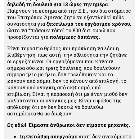
δηλαδή τη δουλειά για 13 ώρες την ημέρα.
Παίρνουν τα εύσημα από την Ε.Ε., που δια στόματος
του Επιτρόπου Άμυνας ζητά να εξαντληθεί κάθε
δυνατότητα για
ξεχείλωμα του εργάσιμου χρόνου
,
ώστε να “πιάσουν τόπο” τα 800 δισ. ευρώ που
προορίζονται για
πολεμικές δαπάνες.
Είναι τεράστιο θράσος και πρόκληση να λέει η
Κυβέρνηση πως αυτή την αθλιότητα την ζητάνε
οι εργαζόμενοι.
Οι εργαζόμενοι που κάνουν
σήμερα δύο και τρεις δουλειές, που δουλεύουν
σήμερα ήλιο με ήλιο, δεν τρελάθηκαν και το
κάνουν από χόμπι
, δεν το κάνουν από επιλογή, το
κάνουν από ανάγκη, από εκβιασμό, από
επιβίωση.
Είναι η παραδοχή ότι με έναν μισθό δεν
καλύπτονται οι ανάγκες μας. Είναι ο φόβος της
απόλυσης ότι αν δεν δεχτώ να δουλεύω
ασταμάτητα θα με διώξουν.
Ως εδώ! Είμαστε άνθρωποι δεν είμαστε μηχανές.
1η Οκτώβρη απεργούμε
γιατί δεν ανεχόμαστε