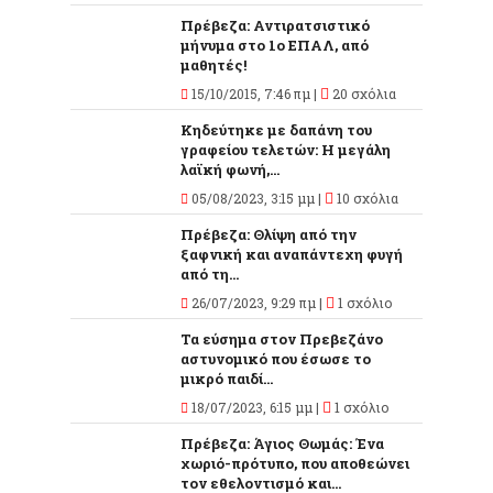
Πρέβεζα: Αντιρατσιστικό
μήνυμα στο 1ο ΕΠΑΛ, από
μαθητές!
15/10/2015, 7:46 πμ |
20 σχόλια
Κηδεύτηκε με δαπάνη του
γραφείου τελετών: Η μεγάλη
λαϊκή φωνή,...
05/08/2023, 3:15 μμ |
10 σχόλια
Πρέβεζα: Θλίψη από την
ξαφνική και αναπάντεχη φυγή
από τη...
26/07/2023, 9:29 πμ |
1 σχόλιο
Τα εύσημα στον Πρεβεζάνο
αστυνομικό που έσωσε το
μικρό παιδί...
18/07/2023, 6:15 μμ |
1 σχόλιο
Πρέβεζα: Άγιος Θωμάς: Ένα
χωριό-πρότυπο, που αποθεώνει
τον εθελοντισμό και...