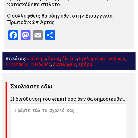
κατασχέθηκε στιλέτο.
Ο συλληφθείς θα οδηγηθεί στην Εισαγγελία
Πρωτοδικών Άρτας.
Facebook
Mastodon
Email
Μοιραστείτε
Ετικέτες:
απόπειρα
,
Άρτας
,
δίωξης
,
Εγκλημάτων
,
εκβίασης
,
Εξιχνίασης
,
ημεδαπός
,
συνελήφθη
,
τμήμα
Σχολιάστε εδώ
Η διεύθυνση του email σας δεν θα δημοσιευθεί.