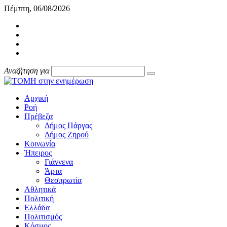
Πέμπτη, 06/08/2026
Αναζήτηση για
Αρχική
Ροή
Πρέβεζα
Δήμος Πάργας
Δήμος Ζηρού
Κοινωνία
Ήπειρος
Γιάννενα
Άρτα
Θεσπρωτία
Αθλητικά
Πολιτική
Ελλάδα
Πολιτισμός
Κόσμος