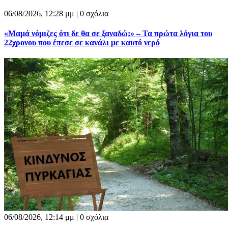
06/08/2026, 12:28 μμ |
0 σχόλια
«Μαμά νόμιζες ότι δε θα σε ξαναδώ;» – Τα πρώτα λόγια του
22χρονου που έπεσε σε κανάλι με καυτό νερό
06/08/2026, 12:14 μμ |
0 σχόλια