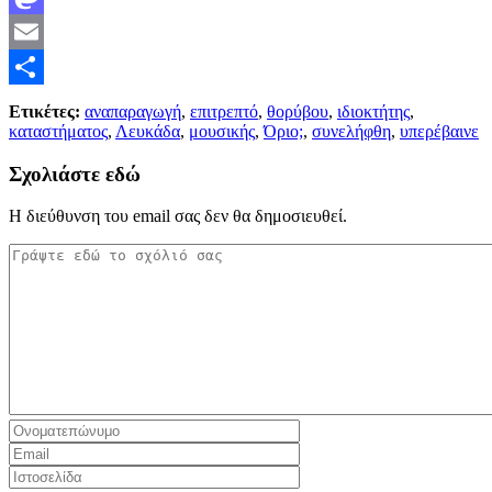
Mastodon
Email
Μοιραστείτε
Ετικέτες:
αναπαραγωγή
,
επιτρεπτό
,
θορύβου
,
ιδιοκτήτης
,
καταστήματος
,
Λευκάδα
,
μουσικής
,
Όριο;
,
συνελήφθη
,
υπερέβαινε
Σχολιάστε εδώ
Η διεύθυνση του email σας δεν θα δημοσιευθεί.