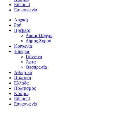
Editorial
Επικοινωνία
Αρχική
Ροή
Πρέβεζα
Δήμος Πάργας
Δήμος Ζηρού
Κοινωνία
Ήπειρος
Γιάννενα
Άρτα
Θεσπρωτία
Αθλητικά
Πολιτική
Ελλάδα
Πολιτισμός
Κόσμος
Editorial
Επικοινωνία