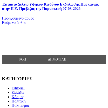
Έκτακτο Δελτίο Υψηλού Κινδύνου Εκδήλωσης Πυρκαγιάς
στην Π.Ε. Πρέβεζας την Παρασκευή 07-08-2026
Προηγούμενο άρθρο
Επόμενο άρθρο
ΡΟΗ
ΔΗΜΟΦΙΛΗ
ΚΑΤΗΓΟΡΙΕΣ
Editorial
Ελλάδα
Κόσμος
Πολιτική
Πολιτισμός