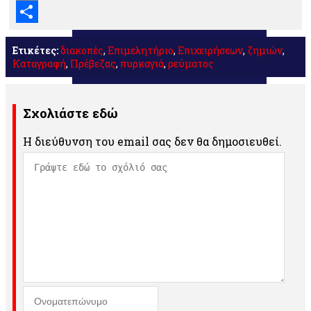
Email
Μοιραστείτε
Ετικέτες:
διακοπές
,
Επιμελητήριο
,
Επιχειρήσεων
,
ζημιών
,
Καταγραφή
,
Πρέβεζας
,
πυρκαγιά
,
ρεύματος
Σχολιάστε εδώ
Η διεύθυνση του email σας δεν θα δημοσιευθεί.