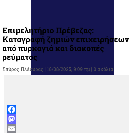
Επιμελητήριο Πρέβεζας:
Καταγραφή ζημιών επιχειρήσεων
από πυρκαγιά και διακοπές
ρεύματος
Σπύρος Πλέουρας
|
18/08/2025, 9:09 πμ |
0 σχόλια
Facebook
Mastodon