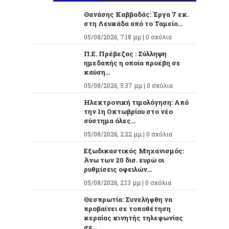
Θανάσης Καββαδάς: Έργα 7 εκ.
στη Λευκάδα από το Ταμείο...
05/08/2026, 7:18 μμ |
0 σχόλια
Π.Ε. Πρέβεζας : Σύλληψη
ημεδαπής η οποία προέβη σε
καύση...
05/08/2026, 5:37 μμ |
0 σχόλια
Ηλεκτρονική τιμολόγηση: Από
την 1η Οκτωβρίου στο νέο
σύστημα όλες...
05/08/2026, 2:22 μμ |
0 σχόλια
Εξωδικαστικός Μηχανισμός:
Άνω των 20 δισ. ευρώ οι
ρυθμίσεις οφειλών...
05/08/2026, 2:13 μμ |
0 σχόλια
Θεσπρωτία: Συνελήφθη να
προβαίνει σε τοποθέτηση
κεραίας κινητής τηλεφωνίας
σε...