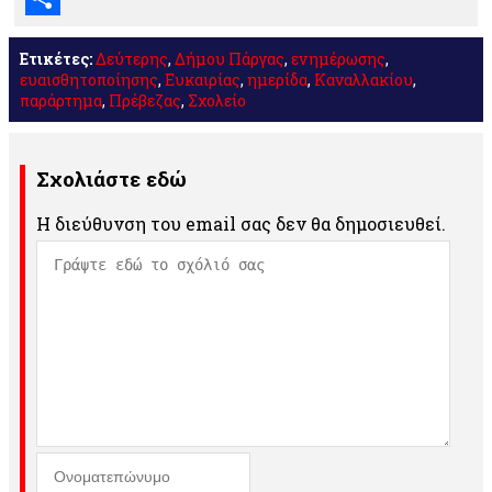
Μοιραστείτε
Ετικέτες:
Δεύτερης
,
Δήμου Πάργας
,
ενημέρωσης
,
ευαισθητοποίησης
,
Ευκαιρίας
,
ημερίδα
,
Καναλλακίου
,
παράρτημα
,
Πρέβεζας
,
Σχολείο
Σχολιάστε εδώ
Η διεύθυνση του email σας δεν θα δημοσιευθεί.