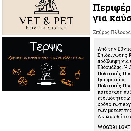
Περιφέρ
για καύ
Σπύρος Πλέουρα
Από την Εθνι
Επιδείνωσης Κ
πρόβλεψη για 
Εβδομάδας. Η 
Πολιτικής Προ
Γραμματείας
Πολιτικής Προ
κατάσταση αυ
ετοιμότητας κ
χρόνο των εργ
των μετακινή
Ακολουθεί το 
WOGR91 LGAT 