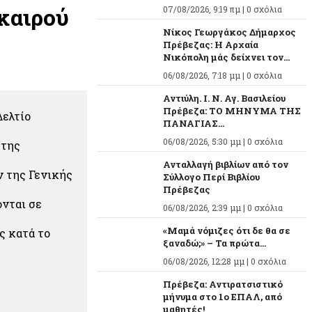
καιρού
07/08/2026, 9:19 πμ |
0 σχόλια
Νίκος Γεωργάκος Δήμαρχος
Πρέβεζας: Η Αρχαία
Νικόπολη μάς δείχνει τον...
06/08/2026, 7:18 μμ |
0 σχόλια
Αντιύλη. Ι. Ν. Αγ. Βασιλείου
Πρέβεζα: ΤΟ ΜΗΝΥΜΑ ΤΗΣ
ελτίο
ΠΑΝΑΓΙΑΣ...
06/08/2026, 5:30 μμ |
0 σχόλια
 της
Ανταλλαγή βιβλίων από τον
ν της Γενικής
Σύλλογο Περί Βιβλίου
Πρέβεζας
ονται σε
06/08/2026, 2:39 μμ |
0 σχόλια
«Μαμά νόμιζες ότι δε θα σε
ς κατά το
ξαναδώ;» – Τα πρώτα...
06/08/2026, 12:28 μμ |
0 σχόλια
Πρέβεζα: Αντιρατσιστικό
μήνυμα στο 1ο ΕΠΑΛ, από
μαθητές!