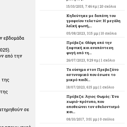
15/10/2015, 7:46 πμ |
20 σχόλια
Κηδεύτηκε με δαπάνη του
γραφείου τελετών: Η μεγάλη
λαϊκή φωνή,...
05/08/2023, 3:15 μμ |
10 σχόλια
ν εβδομάδα
Πρέβεζα: Θλίψη από την
ξαφνική και αναπάντεχη
025).
φυγή από τη...
ύν από την
26/07/2023, 9:29 πμ |
1 σχόλιο
Τα εύσημα στον Πρεβεζάνο
αστυνομικό που έσωσε το
 της
μικρό παιδί...
18/07/2023, 6:15 μμ |
1 σχόλιο
 της
Πρέβεζα: Άγιος Θωμάς: Ένα
χωριό-πρότυπο, που
αποθεώνει τον εθελοντισμό
ιατηρηθούν σε
και...
08/10/2017, 3:01 μμ |
0 σχόλια