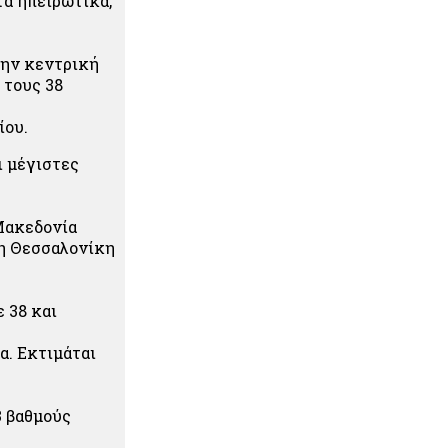
τα ηπειρωτικά,
την κεντρική
 τους 38
ίου.
ι μέγιστες
 Μακεδονία
τη Θεσσαλονίκη
ε 38 και
α. Εκτιμάται
3 βαθμούς