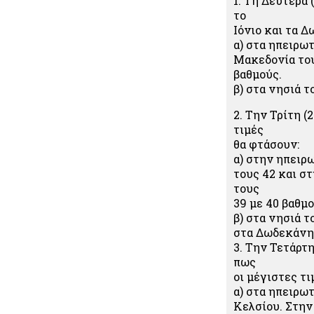
1. Τη Δευτέρα
το
Ιόνιο και τα 
α) στα ηπειρω
Μακεδονία του
βαθμούς.
β) στα νησιά τ
2. Την Τρίτη (
τιμές
θα φτάσουν:
α) στην ηπειρ
τους 42 και σ
τους
39 με 40 βαθμο
β) στα νησιά τ
στα Δωδεκάνησ
3. Την Τετάρτη
πως
οι μέγιστες τι
α) στα ηπειρωτ
Κελσίου. Στην