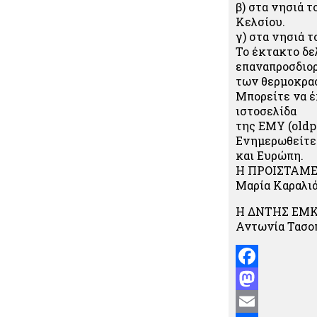
β) στα νησιά 
Κελσίου.
γ) στα νησιά τ
Το έκτακτο δελ
επαναπροσδιο
των θερμοκρασ
Μπορείτε να έχ
ιστοσελίδα
της ΕΜΥ (oldpo
Ενημερωθείτε
και Ευρώπη.
Η ΠΡΟΙΣΤΑΜΕ
Μαρία Καραλι
Η ΔΝΤΗΣ ΕΜ
Αντωνία Τασο
Facebook
Mastodon