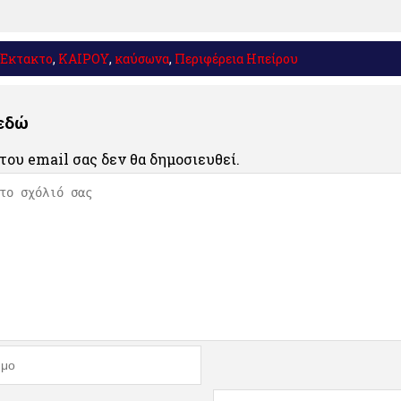
Έκτακτο
,
ΚΑΙΡΟΥ
,
καύσωνα
,
Περιφέρεια Ηπείρου
 εδώ
του email σας δεν θα δημοσιευθεί.