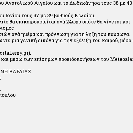
του Ανατολικού Αιγαίου και τα Δωδεκάνησα τους 38 με 40
ου Ιονίου τους 37 με 39 βαθμούς Κελσίου.
τίο θα επικαιροποιείται ανά 24ωρο οπότε θα γίνεται και
ρισμός
ιών ανά ημέρα και πρόγνωση για τη λήξη του καύσωνα.
ετε μια γενική εικόνα για την εξέλιξη του καιρού, μέσα
rtal.emy.gr).
 και μέσω των επίσημων προειδοποιήσεων του Meteoala
ΝΗ ΒΑΡΔΙΑΣ
ά
Κ
πούλου