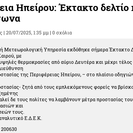
εια Ηπείρου: Έκτακτο δελτίο 
σωνα
ς
|
20/07/2025, 1:35 μμ |
0 σχόλια
κή Μετεωρολογική Υπηρεσία εκδόθηκε σήμερα Έκτακτο Δ
αιρού, με
υψηλές θερμοκρασίες από αύριο Δευτέρα και μέχρι τέλος
Διεύθυνση
στασίας της Περιφέρειας Ηπείρου, – στο πλαίσιο οδηγιώ
στασίας- ζητά από τους εμπλεκόμενους φορείς να βρίσκ
ξημένης
αλεί δε τους πολίτες να λαμβάνουν μέτρα προστασίας του
ασιών και
σεών τους.
αναλυτικό Ε.Δ.Ε.Κ.
200630