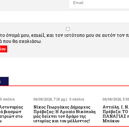
ο όνομά μου, email, και τον ιστότοπο μου σε αυτόν τον 
 που θα σχολιάσω.
α
0 σχόλια
06/08/2026, 7:18 μμ |
0 σχόλια
06/08/2026, 5:3
Αστυνομίας
Νίκος Γεωργάκος Δήμαρχος
Αντιύλη. Ι. Ν
κά βιασμών
Πρέβεζας: Η Αρχαία Νικόπολη
Πρέβεζα: 
στριών στο
μάς δείχνει τον δρόμο της
ΠΑΝΑΓΙΑΣ π
υ
ιστορίας και του μέλλοντος!
Μπόκου