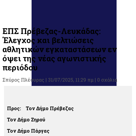
ΕΠΣ Πρέβεζας-Λευκάδας:
Έλεγχος και βελτιώσεις
αθλητικών εγκαταστάσεων εν
όψει της νέας αγωνιστικής
περιόδου
Σπύρος Πλέουρας
|
31/07/2025, 11:29 πμ |
0 σχόλια
Προς:
Τον Δήμο Πρέβεζας
Τον Δήμο Ζηρού
Τον Δήμο Πάργας