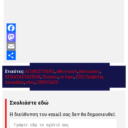
Facebook
Mastodon
Email
Μοιραστείτε
Ετικέτες:
ΑΓΩΝΙΣΤΙΚΗΣ
,
αθλητικών
,
βελτιώσεις
,
ΕΓΚΑΤΑΣΤΑΣΕΩΝ
,
Έλεγχος
,
εν όψει
,
ΕΠΣ Πρέβεζας-
Λευκάδας
,
νέας
,
ΠΕΡΙΟΔΟΥ
Σχολιάστε εδώ
Η διεύθυνση του email σας δεν θα δημοσιευθεί.