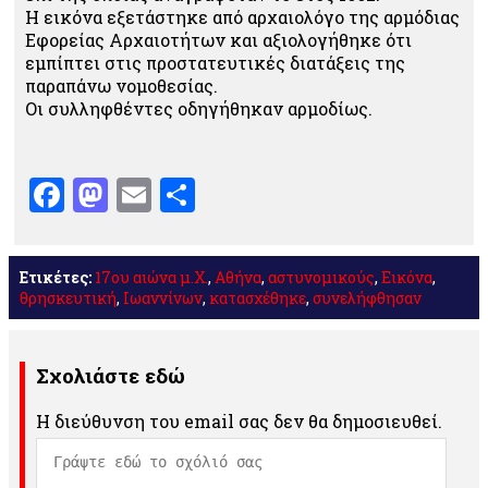
Η εικόνα εξετάστηκε από αρχαιολόγο της αρμόδιας
Εφορείας Αρχαιοτήτων και αξιολογήθηκε ότι
εμπίπτει στις προστατευτικές διατάξεις της
παραπάνω νομοθεσίας.
Οι συλληφθέντες οδηγήθηκαν αρμοδίως.
Facebook
Mastodon
Email
Μοιραστείτε
Ετικέτες:
17ου αιώνα μ.Χ.
,
Αθήνα
,
αστυνομικούς
,
Εικόνα
,
θρησκευτική
,
Ιωαννίνων
,
κατασχέθηκε
,
συνελήφθησαν
Σχολιάστε εδώ
Η διεύθυνση του email σας δεν θα δημοσιευθεί.