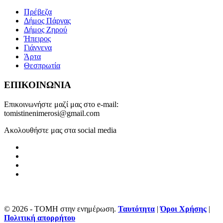
Πρέβεζα
Δήμος Πάργας
Δήμος Ζηρού
Ήπειρος
Γιάννενα
Άρτα
Θεσπρωτία
ΕΠΙΚΟΙΝΩΝΙΑ
Επικοινωνήστε μαζί μας στο e-mail:
tomistinenimerosi@gmail.com
Ακολουθήστε μας στα social media
© 2026 - ΤΟΜΗ στην ενημέρωση.
Ταυτότητα
|
Όροι Χρήσης
|
Πολιτική απορρήτου