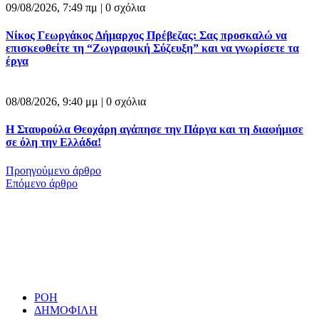
09/08/2026, 7:49 πμ |
0 σχόλια
Νίκος Γεωργάκος Δήμαρχος Πρέβεζας: Σας προσκαλώ να
επισκεφθείτε τη “Ζωγραφική Σύζευξη” και να γνωρίσετε τα
έργα
08/08/2026, 9:40 μμ |
0 σχόλια
Η Σταυρούλα Θεοχάρη αγάπησε την Πάργα και τη διαφήμισε
σε όλη την Ελλάδα!
Προηγούμενο άρθρο
Επόμενο άρθρο
ΡΟΗ
ΔΗΜΟΦΙΛΗ