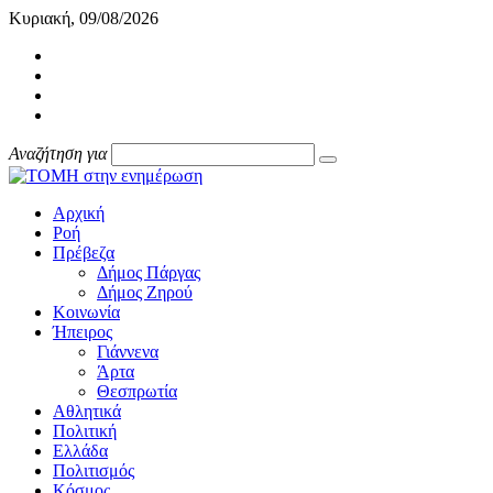
Κυριακή, 09/08/2026
Αναζήτηση για
Αρχική
Ροή
Πρέβεζα
Δήμος Πάργας
Δήμος Ζηρού
Κοινωνία
Ήπειρος
Γιάννενα
Άρτα
Θεσπρωτία
Αθλητικά
Πολιτική
Ελλάδα
Πολιτισμός
Κόσμος