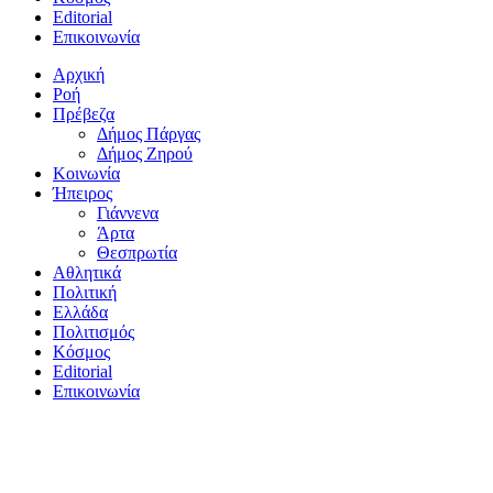
Editorial
Επικοινωνία
Αρχική
Ροή
Πρέβεζα
Δήμος Πάργας
Δήμος Ζηρού
Κοινωνία
Ήπειρος
Γιάννενα
Άρτα
Θεσπρωτία
Αθλητικά
Πολιτική
Ελλάδα
Πολιτισμός
Κόσμος
Editorial
Επικοινωνία