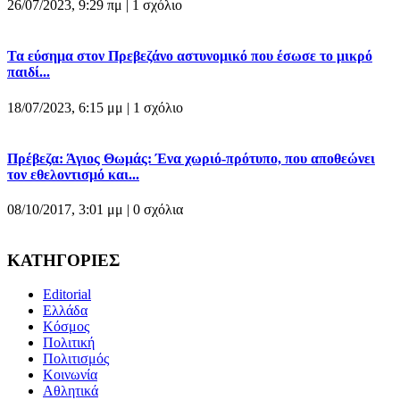
26/07/2023, 9:29 πμ |
1 σχόλιο
Τα εύσημα στον Πρεβεζάνο αστυνομικό που έσωσε το μικρό
παιδί...
18/07/2023, 6:15 μμ |
1 σχόλιο
Πρέβεζα: Άγιος Θωμάς: Ένα χωριό-πρότυπο, που αποθεώνει
τον εθελοντισμό και...
08/10/2017, 3:01 μμ |
0 σχόλια
ΚΑΤΗΓΟΡΙΕΣ
Editorial
Ελλάδα
Κόσμος
Πολιτική
Πολιτισμός
Κοινωνία
Αθλητικά