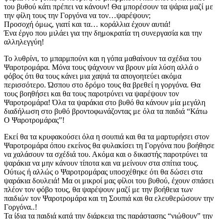
του βυθού κάτι πρέπει να κάνουν! Θα μπορέσουν τα ψάρια μαζί με
την φίλη τους την Γοργόνα να τον…ψαρέψουν;
Προσοχή όμως, γιατί και τα… κοράλλια έχουν αυτιά!
Ένα έργο που μιλάει για την δημοκρατία τη συνεργασία και την
αλληλεγγύη!
Το λυθρίνι, το μπαρμπούνι και η γόπα μαθαίνουν τα σχέδια του
Ψαροτρομάρα. Μόνα τους ψάχνουν να βρουν μία λύση αλλά ο
φόβος ότι θα τους κάνει μια χαψιά τα απογοητεύει ακόμα
περισσότερο. Ώσπου στο δρόμο τους θα βρεθεί η γοργόνα. Θα
τους βοηθήσει και θα τους παροτρύνει να ψαρέψουν τον
Ψαροτρομάρα! Όλα τα ψαράκια στο βυθό θα κάνουν μία μεγάλη
διαδήλωση στο βυθό βροντοφωνάζοντας με όλα τα παιδιά “Κάτω
Ο Ψαροτρομάρας”!
Εκεί θα τα κρυφακούσει όλα η σουπιά και θα τα μαρτυρήσει στον
Ψαροτρομάρα όπου εκείνος θα φυλακίσει τη Γοργόνα που βοήθησε
να χαλάσουν τα σχέδιά του. Ακόμα και ο δικαστής παροτρύνει τα
ψαράκια να μην κάνουν τίποτα και να μείνουν στα σπίτια τους.
Ούτως ή αλλώς ο Ψαροτρομάρας υποσχέθηκε ότι θα δώσει στα
ψαράκια δουλειά! Μα οι μικροί μας φίλοι του βυθού, έχουν σπάσει
πλέον τον φόβο τους, θα ψαρέψουν μαζί με την βοήθεια των
παιδιών τον Ψαροτρομάρα και τη Σουπιά και θα ελευθερώσουν την
Γοργόνα..!
Τα ίδια τα παιδιά κατά την διάρκεια της παράστασης “νιώθουν” την