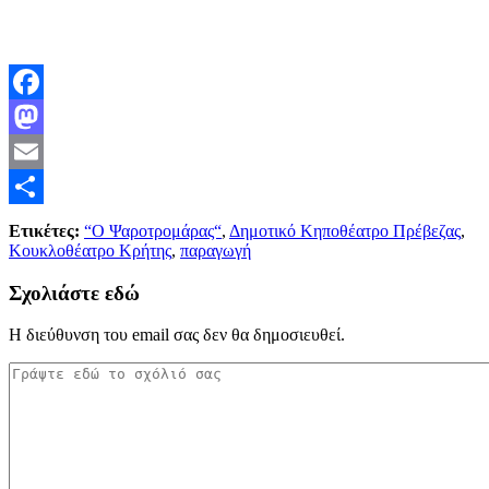
Facebook
Mastodon
Email
Μοιραστείτε
Ετικέτες:
“Ο Ψαροτρομάρας“
,
Δημοτικό Κηποθέατρο Πρέβεζας
,
Κουκλοθέατρο Κρήτης
,
παραγωγή
Σχολιάστε εδώ
Η διεύθυνση του email σας δεν θα δημοσιευθεί.