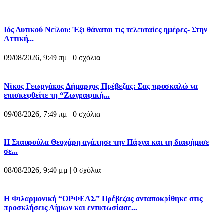
Ιός Δυτικού Νείλου: Έξι θάνατοι τις τελευταίες ημέρες- Στην
Αττική...
09/08/2026, 9:49 πμ |
0 σχόλια
Νίκος Γεωργάκος Δήμαρχος Πρέβεζας: Σας προσκαλώ να
επισκεφθείτε τη “Ζωγραφική...
09/08/2026, 7:49 πμ |
0 σχόλια
Η Σταυρούλα Θεοχάρη αγάπησε την Πάργα και τη διαφήμισε
σε...
08/08/2026, 9:40 μμ |
0 σχόλια
Η Φιλαρμονική “ΟΡΦΕΑΣ” Πρέβεζας ανταποκρίθηκε στις
προσκλήσεις Δήμων και εντυπωσίασε...