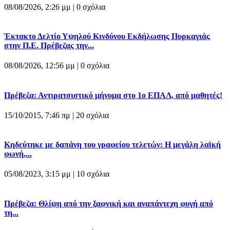
08/08/2026, 2:26 μμ |
0 σχόλια
Έκτακτο Δελτίο Υψηλού Κινδύνου Εκδήλωσης Πυρκαγιάς
στην Π.Ε. Πρέβεζας την...
08/08/2026, 12:56 μμ |
0 σχόλια
Πρέβεζα: Αντιρατσιστικό μήνυμα στο 1ο ΕΠΑΛ, από μαθητές!
15/10/2015, 7:46 πμ |
20 σχόλια
Κηδεύτηκε με δαπάνη του γραφείου τελετών: Η μεγάλη λαϊκή
φωνή,...
05/08/2023, 3:15 μμ |
10 σχόλια
Πρέβεζα: Θλίψη από την ξαφνική και αναπάντεχη φυγή από
τη...