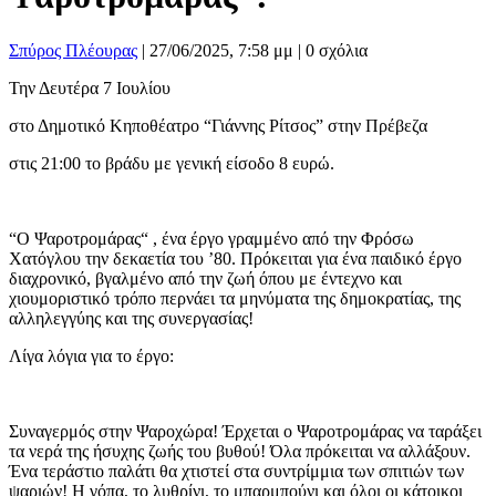
Σπύρος Πλέουρας
|
27/06/2025, 7:58 μμ |
0 σχόλια
Την Δευτέρα 7 Ιουλίου
στο Δημοτικό Κηποθέατρο “Γιάννης Ρίτσος” στην Πρέβεζα
στις 21:00 το βράδυ με γενική είσοδο 8 ευρώ.
“Ο Ψαροτρομάρας“ , ένα έργο γραμμένο από την Φρόσω
Χατόγλου την δεκαετία του ’80. Πρόκειται για ένα παιδικό έργο
διαχρονικό, βγαλμένο από την ζωή όπου με έντεχνο και
χιουμοριστικό τρόπο περνάει τα μηνύματα της δημοκρατίας, της
αλληλεγγύης και της συνεργασίας!
Λίγα λόγια για το έργο:
Συναγερμός στην Ψαροχώρα! Έρχεται ο Ψαροτρομάρας να ταράξει
τα νερά της ήσυχης ζωής του βυθού! Όλα πρόκειται να αλλάξουν.
Ένα τεράστιο παλάτι θα χτιστεί στα συντρίμμια των σπιτιών των
ψαριών! Η γόπα, το λυθρίνι, το μπαρμπούνι και όλοι οι κάτοικοι