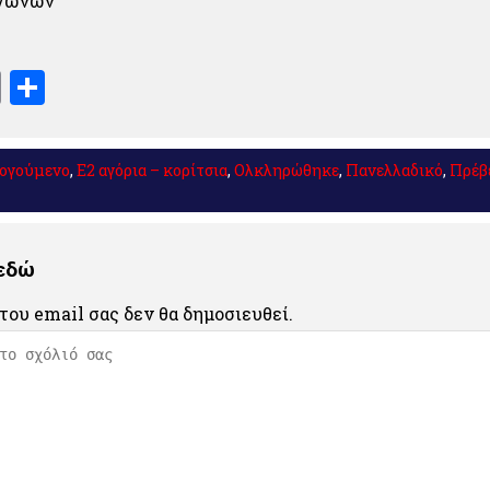
Αγώνων
book
stodon
Email
Μοιραστείτε
ογούμενο
,
Ε2 αγόρια – κορίτσια
,
Ολκληρώθηκε
,
Πανελλαδικό
,
Πρέβ
 εδώ
του email σας δεν θα δημοσιευθεί.