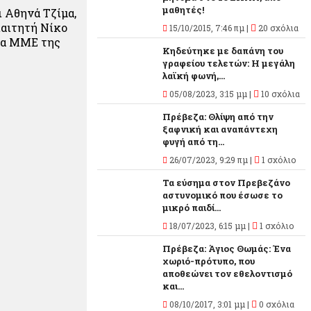
μαθητές!
ι Αθηνά Τζίμα,
ιαιτητή Νίκο
15/10/2015, 7:46 πμ |
20 σχόλια
 τα ΜΜΕ της
Κηδεύτηκε με δαπάνη του
γραφείου τελετών: Η μεγάλη
λαϊκή φωνή,...
05/08/2023, 3:15 μμ |
10 σχόλια
Πρέβεζα: Θλίψη από την
ξαφνική και αναπάντεχη
φυγή από τη...
26/07/2023, 9:29 πμ |
1 σχόλιο
Τα εύσημα στον Πρεβεζάνο
αστυνομικό που έσωσε το
μικρό παιδί...
18/07/2023, 6:15 μμ |
1 σχόλιο
Πρέβεζα: Άγιος Θωμάς: Ένα
χωριό-πρότυπο, που
αποθεώνει τον εθελοντισμό
και...
08/10/2017, 3:01 μμ |
0 σχόλια