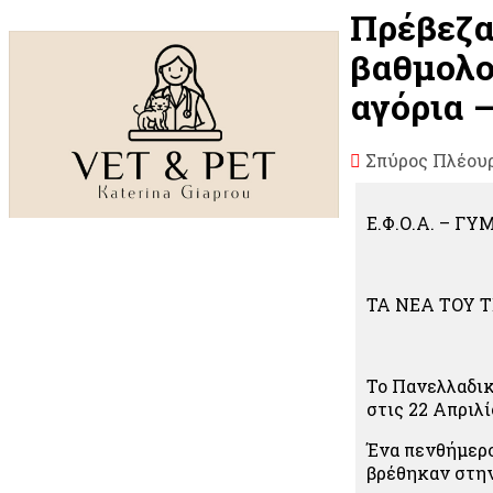
Πρέβεζα
βαθμολο
αγόρια –
Σπύρος Πλέου
Ε.Φ.Ο.Α. – 
ΤΑ ΝΕΑ ΤΟΥ Τ
Το Πανελλαδικ
στις 22 Απριλ
Ένα πενθήμερ
βρέθηκαν στην