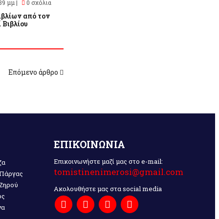
39 μμ |
0 σχόλια
ιβλίων από τον
 Βιβλίου
Επόμενο άρθρο
ΕΠΙΚΟΙΝΩΝΙΑ
Επικοινωνήστε μαζί μας στο e-mail:
ζα
tomistinenimerosi@gmail.com
 Πάργας
 Ζηρού
Ακολουθήστε μας στα social media
ος
να