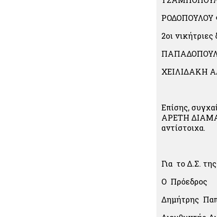
ΡΟΔΟΠΟΥΛΟΥ
2
οι
νικήτριες 
ΠΑΠΑΔΟΠΟΥΛ
ΧΕΙΛΙΔΑΚΗ 
Επίσης, συγχ
ΑΡΕΤΗ ΔΙΑΜΑΝΤ
αντίστοιχα.
Για το Δ.Σ. 
Ο Πρόεδρος
Δημήτρης Πα