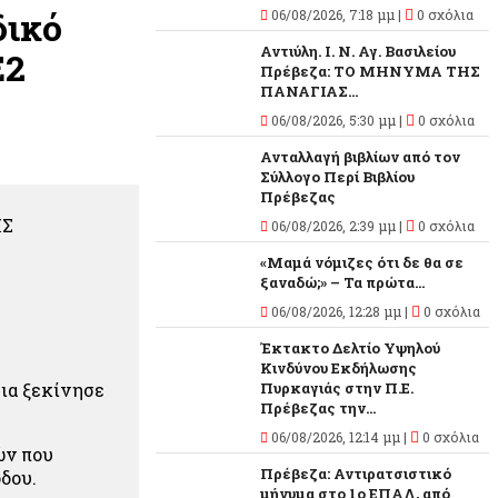
δικό
06/08/2026, 7:18 μμ |
0 σχόλια
Αντιύλη. Ι. Ν. Αγ. Βασιλείου
Ε2
Πρέβεζα: ΤΟ ΜΗΝΥΜΑ ΤΗΣ
ΠΑΝΑΓΙΑΣ...
06/08/2026, 5:30 μμ |
0 σχόλια
Ανταλλαγή βιβλίων από τον
Σύλλογο Περί Βιβλίου
Πρέβεζας
ΗΣ
06/08/2026, 2:39 μμ |
0 σχόλια
«Μαμά νόμιζες ότι δε θα σε
ξαναδώ;» – Τα πρώτα...
06/08/2026, 12:28 μμ |
0 σχόλια
Έκτακτο Δελτίο Υψηλού
Κινδύνου Εκδήλωσης
ια ξεκίνησε
Πυρκαγιάς στην Π.Ε.
Πρέβεζας την...
06/08/2026, 12:14 μμ |
0 σχόλια
ών που
Πρέβεζα: Αντιρατσιστικό
δου.
μήνυμα στο 1ο ΕΠΑΛ, από