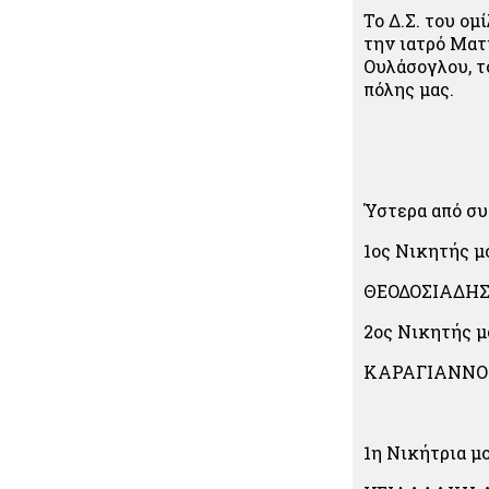
Το Δ.Σ. του ο
την ιατρό Ματ
Ουλάσογλου, τ
πόλης μας.
Ύστερα από συ
1ος Νικητής μ
ΘΕΟΔΟΣΙΑΔΗΣ
2ος Νικητής 
ΚΑΡΑΓΙΑΝΝΟ
1η Νικήτρια μ