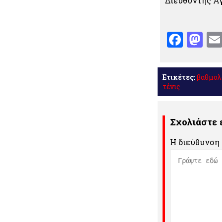
Διευθυντής 
Face
Ma
Ετικέτες:
βαθμολ
τένις
Σχολιάστε
Η διεύθυνση 