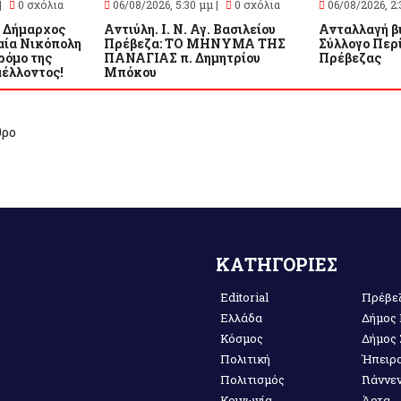
|
0 σχόλια
06/08/2026, 5:30 μμ |
0 σχόλια
06/08/2026, 2:
 Δήμαρχος
Αντιύλη. Ι. Ν. Αγ. Βασιλείου
Ανταλλαγή β
αία Νικόπολη
Πρέβεζα: ΤΟ ΜΗΝΥΜΑ ΤΗΣ
Σύλλογο Περί
ρόμο της
ΠΑΝΑΓΙΑΣ π. Δημητρίου
Πρέβεζας
μέλλοντος!
Μπόκου
θρο
ΚΑΤΗΓΟΡΙΕΣ
Editorial
Πρέβε
Ελλάδα
Δήμος
Κόσμος
Δήμος
Πολιτική
Ήπειρ
Πολιτισμός
Γιάννε
Κοινωνία
Άρτα