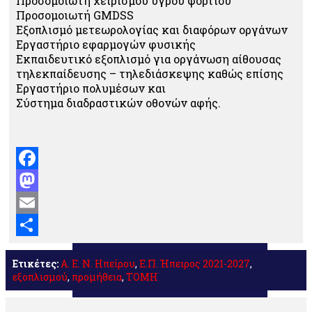
Προσομοιωτή χειρισμού υγρού φορτίου
Προσομοιωτή GMDSS
Εξοπλισμό μετεωρολογίας και διαφόρων οργάνων
Εργαστήριο εφαρμογών φυσικής
Εκπαιδευτικό εξοπλισμό για οργάνωση αίθουσας
τηλεκπαίδευσης – τηλεδιάσκεψης καθώς επίσης
Εργαστήριο πολυμέσων και
Σύστημα διαδραστικών οθονών αφής.
Facebook
Mastodon
Email
Μοιραστείτε
Ετικέτες:
Α. Ε. Ν. Ηπείρου
,
Ε.Π. Ήπειρος 2021-2027
,
εξοπλισμού
,
προμήθεια
,
ΤΟΜΗ