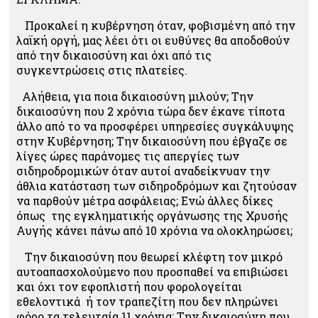
Προκαλεί η κυβέρνηση όταν, φοβισμένη από την
λαϊκή οργή, μας λέει ότι οι ευθύνες θα αποδοθούν
από την δικαιοσύνη και όχι από τις
συγκεντρώσεις στις πλατείες.
Αλήθεια, για ποια δικαιοσύνη μιλούν; Την
δικαιοσύνη που 2 χρόνια τώρα δεν έκανε τίποτα
άλλο από το να προσφέρει υπηρεσίες συγκάλυψης
στην Κυβέρνηση; Την δικαιοσύνη που έβγαζε σε
λίγες ώρες παράνομες τις απεργίες των
σιδηροδρομικών όταν αυτοί αναδείκνυαν την
άθλια κατάσταση των σιδηροδρόμων και ζητούσαν
να παρθούν μέτρα ασφάλειας; Ενώ άλλες δίκες
όπως της εγκληματικής οργάνωσης της Χρυσής
Αυγής κάνει πάνω από 10 χρόνια να ολοκληρώσει;
Την δικαιοσύνη που θεωρεί κλέφτη τον μικρό
αυτοαπασχολούμενο που προσπαθεί να επιβιώσει
και όχι τον εφοπλιστή που φορολογείται
εθελοντικά ή τον τραπεζίτη που δεν πληρώνει
φόρο τα τελευταία 11 χρόνια; Την δικαιοσύνη που