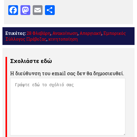
Facebook
Mastodon
Email
Μοιραστείτε
Ετικέτες:
28 Φλεβάρη
,
Ανακοίνωση
,
Απεργιακή
,
Εμπορικός
Σύλλογος Πρέβεζας
,
κινητοποίηση
Σχολιάστε εδώ
Η διεύθυνση του email σας δεν θα δημοσιευθεί.