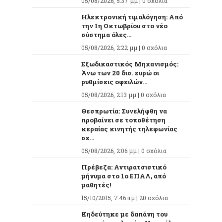
05/08/2026, 5:37 μμ |
0 σχόλια
Ηλεκτρονική τιμολόγηση: Από
την 1η Οκτωβρίου στο νέο
σύστημα όλες...
05/08/2026, 2:22 μμ |
0 σχόλια
Εξωδικαστικός Μηχανισμός:
Άνω των 20 δισ. ευρώ οι
ρυθμίσεις οφειλών...
05/08/2026, 2:13 μμ |
0 σχόλια
Θεσπρωτία: Συνελήφθη να
προβαίνει σε τοποθέτηση
κεραίας κινητής τηλεφωνίας
σε...
05/08/2026, 2:06 μμ |
0 σχόλια
Πρέβεζα: Αντιρατσιστικό
μήνυμα στο 1ο ΕΠΑΛ, από
μαθητές!
15/10/2015, 7:46 πμ |
20 σχόλια
Κηδεύτηκε με δαπάνη του