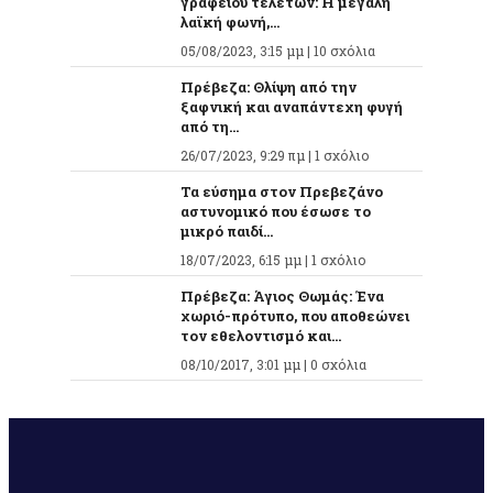
γραφείου τελετών: Η μεγάλη
λαϊκή φωνή,...
05/08/2023, 3:15 μμ |
10 σχόλια
Πρέβεζα: Θλίψη από την
ξαφνική και αναπάντεχη φυγή
από τη...
26/07/2023, 9:29 πμ |
1 σχόλιο
Τα εύσημα στον Πρεβεζάνο
αστυνομικό που έσωσε το
μικρό παιδί...
18/07/2023, 6:15 μμ |
1 σχόλιο
Πρέβεζα: Άγιος Θωμάς: Ένα
χωριό-πρότυπο, που αποθεώνει
τον εθελοντισμό και...
08/10/2017, 3:01 μμ |
0 σχόλια