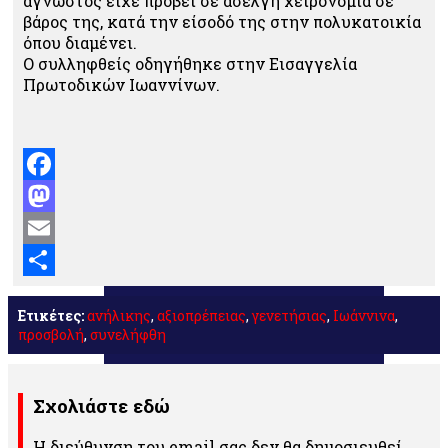
άγνωστος είχε προβεί σε ασελγή χειρονομία σε
βάρος της, κατά την είσοδό της στην πολυκατοικία
όπου διαμένει.
Ο συλληφθείς οδηγήθηκε στην Εισαγγελία
Πρωτοδικών Ιωαννίνων.
Facebook
Mastodon
Email
Μοιραστείτε
Ετικέτες:
ανήλικης
,
αξιοπρέπειας
,
γενετήσιας
,
Ιωάννινα
,
προσβολή
,
συνελήφθη
Σχολιάστε εδώ
Η διεύθυνση του email σας δεν θα δημοσιευθεί.