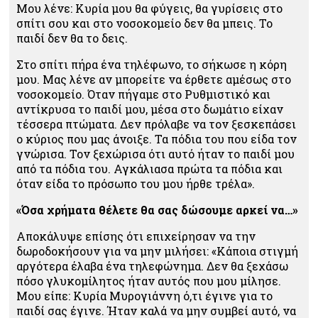
Μου λένε: Κυρία μου θα φύγεις, θα γυρίσεις στο
σπίτι σου και στο νοσοκομείο δεν θα μπεις. Το
παιδί δεν θα το δεις.
Στο σπίτι πήρα ένα τηλέφωνο, το σήκωσε η κόρη
μου. Μας λένε αν μπορείτε να έρθετε αμέσως στο
νοσοκομείο. Όταν πήγαμε στο Ρυθμιστικό και
αντίκρυσα το παιδί μου, μέσα στο δωμάτιο είχαν
τέσσερα πτώματα. Δεν πρόλαβε να τον ξεσκεπάσει
ο κύριος που μας άνοιξε. Τα πόδια του που είδα τον
γνώρισα. Τον ξεχώρισα ότι αυτό ήταν το παιδί μου
από τα πόδια του. Αγκάλιασα πρώτα τα πόδια και
όταν είδα το πρόσωπο του μου ήρθε τρέλα».
«Όσα χρήματα θέλετε θα σας δώσουμε αρκεί να…»
Αποκάλυψε επίσης ότι επιχείρησαν να την
δωροδοκήσουν για να μην μιλήσει: «Κάποια στιγμή
αργότερα έλαβα ένα τηλεφώνημα. Δεν θα ξεχάσω
πόσο γλυκομίλητος ήταν αυτός που μου μίλησε.
Μου είπε: Κυρία Μυρογιάννη ό,τι έγινε για το
παιδί σας έγινε. Ήταν καλά να μην συμβεί αυτό, να