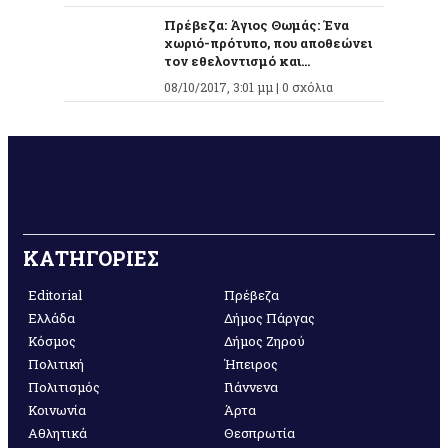
Πρέβεζα: Άγιος Θωμάς: Ένα
χωριό-πρότυπο, που αποθεώνει
τον εθελοντισμό και...
08/10/2017, 3:01 μμ |
0 σχόλια
ΚΑΤΗΓΟΡΙΕΣ
Editorial
Πρέβεζα
Ελλάδα
Δήμος Πάργας
Κόσμος
Δήμος Ζηρού
Πολιτική
Ήπειρος
Πολιτισμός
Γιάννενα
Κοινωνία
Άρτα
Αθλητικά
Θεσπρωτία