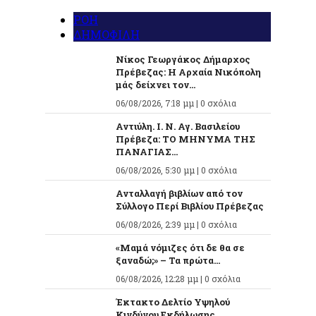
ΡΟΗ
ΔΗΜΟΦΙΛΗ
Νίκος Γεωργάκος Δήμαρχος
Πρέβεζας: Η Αρχαία Νικόπολη
μάς δείχνει τον...
06/08/2026, 7:18 μμ |
0 σχόλια
Αντιύλη. Ι. Ν. Αγ. Βασιλείου
Πρέβεζα: ΤΟ ΜΗΝΥΜΑ ΤΗΣ
ΠΑΝΑΓΙΑΣ...
06/08/2026, 5:30 μμ |
0 σχόλια
Ανταλλαγή βιβλίων από τον
Σύλλογο Περί Βιβλίου Πρέβεζας
06/08/2026, 2:39 μμ |
0 σχόλια
«Μαμά νόμιζες ότι δε θα σε
ξαναδώ;» – Τα πρώτα...
06/08/2026, 12:28 μμ |
0 σχόλια
Έκτακτο Δελτίο Υψηλού
Κινδύνου Εκδήλωσης