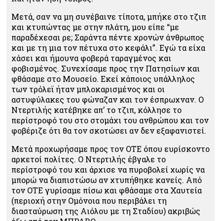
Μετά, σαν να μη συνέβαινε τίποτα, μπήκε στο τζιπ
και κτυπώντας με στην πλάτη, μου είπε “με
παραδέχεσαι ρε; Σαράντα πέντε χρονών άνθρωπος
και με τη μια τον πέτυχα στο κεφάλι”. Εγώ τα είχα
χάσει και ήμουνα φοβερά ταραγμένος και
φοβισμένος. Συνεχίσαμε προς την Πατησίων και
φθάσαμε στο Μουσείο. Εκεί κάποιος υπάλληλος
των τρόλεϊ ήταν μπλοκαρισμένος και οι
αστυφύλακες του φώναζαν και τον έσπρωχναν. Ο
Ντερτιλής κατέβηκε απ’ το τζιπ, κόλλησε το
περίστροφό του στο στομάχι του ανθρώπου και τον
φοβέριζε ότι θα τον σκοτώσει αν δεν εξαφανιστεί.
Μετά προχωρήσαμε προς τον ΟΤΕ όπου ευρίσκοντο
αρκετοί πολίτες. Ο Ντερτιλής έβγαλε το
περίστροφό του και άρχισε να πυροβολεί χωρίς να
μπορώ να διαπιστώσω αν χτυπήθηκε κανείς. Από
τον ΟΤΕ γυρίσαμε πίσω και φθάσαμε στα Χαυτεία
(περιοχή στην Ομόνοια που περιβάλει τη
διασταύρωση της Αιόλου με τη Σταδίου) ακριβώς