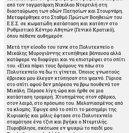
από τον ταγματάρχη Νικόλαο Ντερτιλή στη
διασταύρωση των οδών Πατησίων και Στουρνάρη.
Μεταφέρθηκε στο Σταθμό Πρώτων Βοηθειών του
Ε.Ε.Σ. σε κωματώδη κατάσταση και κατόπιν στο
Ρυθμιστικό Κέντρο Αθηνών (Γενικό Κρατικό),
όπου πέθανε αυθημερόν.
Μετά την είσοδο του τανκ στο Πολυτεχνείο ο
Μιχάλης Μυρογιάννης χτυπήθηκε βάναυσα αλλά
κατάφερε να διαφύγει και να επιστρέψει στο σπίτι
του. «Είχα πάρει τους δρόμους να πάω στο
Πολυτεχνείο να δω τι γίνεται. Όποιος γνωστούς
έβρισκα μου έλεγαν χτύπησαν στο ψαχνό. Γύρισα
στο σπίτι αφού δεν μπόρεσα να βρω πουθενά τον
Μιχάλη. Πέρασε λίγη ώρα και ήρθε σε μια
κατάσταση τρομερή. Χτυπημένος στον σβέρκο,
στον λαιμό, στο πρόσωπο του. Μελανιασμένος από
τα κλομπς. Έφυγε από το σπίτι το μεσημέρι της
Κυριακής και μόλις έφτασε στο Πολυτεχνείο
σταμάτησε ένα τζιπ και βγήκε ο Ντερτιλής.
Πυροβόλησε, σκότωσε εν ψυχρώ το παιδί μου.