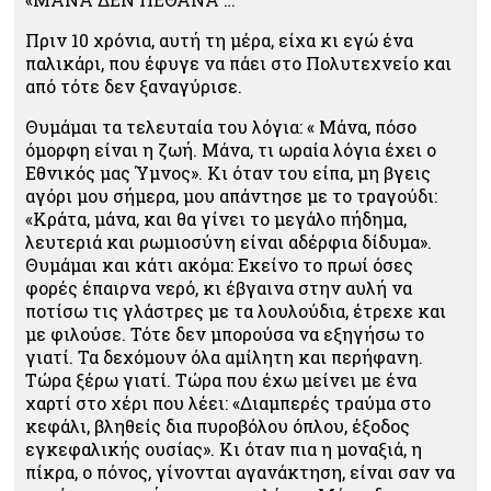
Πριν 10 χρόνια, αυτή τη μέρα, είχα κι εγώ ένα
παλικάρι, που έφυγε να πάει στο Πολυτεχνείο και
από τότε δεν ξαναγύρισε.
Θυμάμαι τα τελευταία του λόγια: « Μάνα, πόσο
όμορφη είναι η ζωή. Μάνα, τι ωραία λόγια έχει ο
Εθνικός μας Ύμνος». Κι όταν του είπα, μη βγεις
αγόρι μου σήμερα, μου απάντησε με το τραγούδι:
«Κράτα, μάνα, και θα γίνει το μεγάλο πήδημα,
λευτεριά και ρωμιοσύνη είναι αδέρφια δίδυμα».
Θυμάμαι και κάτι ακόμα: Εκείνο το πρωί όσες
φορές έπαιρνα νερό, κι έβγαινα στην αυλή να
ποτίσω τις γλάστρες με τα λουλούδια, έτρεχε και
με φιλούσε. Τότε δεν μπορούσα να εξηγήσω το
γιατί. Τα δεχόμουν όλα αμίλητη και περήφανη.
Τώρα ξέρω γιατί. Τώρα που έχω μείνει με ένα
χαρτί στο χέρι που λέει: «Διαμπερές τραύμα στο
κεφάλι, βληθείς δια πυροβόλου όπλου, έξοδος
εγκεφαλικής ουσίας». Κι όταν πια η μοναξιά, η
πίκρα, ο πόνος, γίνονται αγανάκτηση, είναι σαν να