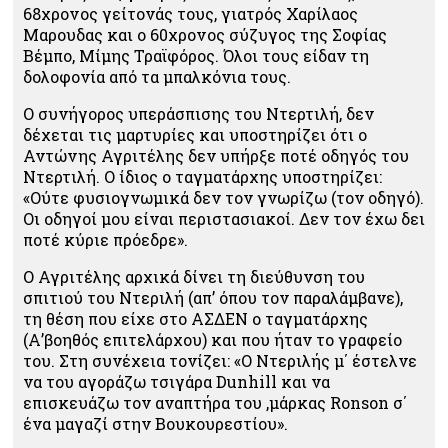
68χρovoς γείτονάς τους, γιατρός Χαρίλαος
Μαρουδας και ο 60χρovoς σύζυγος της Σοφίας
Βέμπο, Μίμης Τραϊφόρος. Όλοι τους είδαν τη
δολοφονία από τα μπαλκόνια τους.
Ο συνήγορος υπεράσπισης του Ντερτιλή, δεν
δέχεται τις μαρτυρίες και υποστηρίζει ότι ο
Αντώνης Αγριτέλης δεν υπήρξε ποτέ οδηγός του
Ντερτιλή. Ο ίδιος ο ταγματάρχης υποστηρίζει:
«Ούτε φυσιογνωμικά δεν τον γνωρίζω (τον οδηγό).
Οι οδηγοί μου είναι περιστασιακοί. Δεν τον έχω δει
ποτέ κύριε πρόεδρε».
Ο Αγριτέλης αρχικά δίνει τη διεύθυνση του
σπιτιού του Ντεριλή (απ’ όπου τον παραλάμβανε),
τη θέση που είχε στο ΑΣΔΕΝ ο ταγματάρχης
(Α’βοηθός επιτελάρχου) και που ήταν το γραφείο
του. Στη συνέχεια τονίζει: «Ο Ντεριλής μ΄ έστελνε
να του αγοράζω τσιγάρα Dunhill και να
επισκευάζω τον αναπτήρα του ,μάρκας Ronson σ΄
ένα μαγαζί στην Βουκουρεστίου».