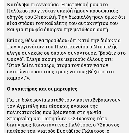
Κατάλαβα τι εννοούσε. Η μετάθεσή μου στο
Πολύκαστρο γινόταν επειδή ήμουν προσωπικός
οδηγός του Ντερτιλή. Την δικαιολόγησαν όμως ότι
είχα σπάσει τον καθρέπτη του αυτοκινήτου του
και για τιμωρία έπαιρνα την μετάθεση αυτή.
Επίσης, θέλω να προσθέσω ότι κατά την διάρκεια
των γεγονότων του Πολυτεχνείου ο Ντερτιλής
έλεγε συνεχώς σε όποιον συναντούσε, “βαράτε στο
ψαχνό”. Έλεγε ακόμη σε μερικούς άλλους ότι:
“Όταν δείτε τέσσερα, άτομα τον έναν να τον
σκοτώνετε και τους τρεις να τους βάζετε στο
καμιόνι”».
Ο αναπτήρας και οι μαρτυρίες
Για τη δολοφονία καταθέτουν και επιβεβαιώνουν
τον Αγριτέλη και τέσσερις ένοικοι της
πολυκατοικίας που βρίσκεται στη γωνία
Στουρνάρη και Πατησίων. Ο 29χρovoς τότε
δικηγόρος Κωνσταντίνος Γκλέτσος, ο 72χρovoς
πατέρας του, γιατρός Ευστάθιος Γκλέτσος, ο