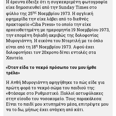
Η έρευνα έδειξε ότι η συγκεκριμένη φωτογραφία
είχε δημοσιευθεί από την Sunday Times στο
ης
φύλλο της 25
Νοεμβρίου 1973. Η αγγλική
εφημερίδα την είχε λάβει από το διεθνές
πρακτορείο «Ciba Press» το οποίο την είχε
αρχειοθετημένη με ημερομηνία 19 Νοεμβρίου 1973,
την επομένη δηλαδή ακριβώς της δολοφονίας
Μυρογιάννη. Η εικόνα του Ντερτιλή με το όπλο
η
είναι από τη 18
Νοεμβρίου 1973. Αφού έχει
δολοφονήσει τον 20χρονο δίνει εντολές στα
Χαυτεία.
«Όταν είδα το νεκρό πρόσωπο του μου ήρθε
τρέλα»
Η Ανθή Μυρογιάννη αφηγήθηκε το πώς είδε για
πρώτη φορά το νεκρό σώμα του παιδιού της:
«Φτάσαμε στο Ρυθμιστικό. Πολλοί αστυφύλακες
στην είσοδο του νοσοκομείο. Τους παρακάλεσα:
Είναι το παιδί μου χτυπημένο μέσα, επιτρέψτε μου
να το δω, μήπως έχει ανάγκη από κάτι.