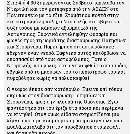
Στις 4 ή 4:30 ξημερώνοντας Σάββατο παρέλαβα τον
Ντερτιλή και τον μετέφερα από την ΑΣΔΕΝ στο
Πολυτεχνείο με το τζιπ. Σταμάτησα κοντά στην
κατεστραμμένη πύλη, ο Ντερτιλής κατέβηκε και
συζητούσε με κάποιον αξιωματικό της
Αστυνομίας. Ξαφνικά αντελήφθην φασαρία και
φωνές προς τη μεριά της διασταύρωσης Πατησίων
και Στουρνάρα. Παρετήρησα ότι αστυφύλακες
έδερναν έναν νεαρό. Ξαφνικά αυτός κατόρθωσε να
αποσπασθεί από τους αστυφύλακες. Τότε ο
Ντερτιλής, που μόλις είχε αντιληφθεί το επεισόδιο,
έβγαλε από το μπουφάν του το περίστροφό του και
πυροβόλησε χωρίς να πολυσκεφθεί.
Ο νεαρός έπεσε σαν κοτόπουλο. Έμεινε επί τόπου
ακριβώς στην διασταύρωση Πατησίων και
Στουρνάρα, προς την πλευρά της Ομόνοιας. Εγώ
φαντάστηκα ότι του έριξε στα πόδια και περίμενα
να κινηθεί. Όταν όμως είδα να σχηματίζεται μια
λίμνη από αίμα και μια μικρή άσπρη λιμνούλα από
μυαλά, κατάλαβα ότι τον πυροβόλησε στο κεφάλι
και ήταν ήδη νεκρός.