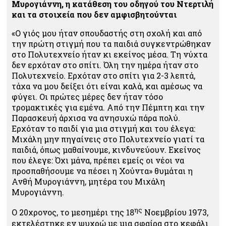
Μυρογιάννη, η κατάθεση του οδηγού του Ντερτιλή
και τα στοιχεία που δεν αμφισβητούνται
«Ο γιός μου ήταν σπουδαστής στη σχολή και από
την πρώτη στιγμή που τα παιδιά συγκεντρώθηκαν
στο Πολυτεχνείο ήταν κι εκείνος μέσα. Τη νύχτα
δεν ερχόταν στο σπίτι. Όλη την ημέρα ήταν στο
Πολυτεχνείο. Ερχόταν στο σπίτι για 2-3 λεπτά,
τάχα να μου δείξει ότι είναι καλά, και αμέσως να
φύγει. Οι πρώτες μέρες δεν ήταν τόσο
τρομακτικές για εμένα. Από την Πέμπτη και την
Παρασκευή άρχισα να ανησυχώ πάρα πολύ.
Ερχόταν το παιδί για μια στιγμή και του έλεγα:
Μιχάλη μην πηγαίνεις στο Πολυτεχνείο γιατί τα
παιδιά, όπως μαθαίνουμε, κινδυνεύουν. Εκείνος
που έλεγε: Όχι μάνα, πρέπει εμείς οι νέοι να
προσπαθήσουμε να πέσει η Χούντα» θυμάται η
Ανθή Μυρογιάννη, μητέρα του Μιχάλη
Μυρογιάννη.
ης
Ο 20χρονος, το μεσημέρι της 18
Νοεμβρίου 1973,
εκτελέστηκε εν ψυχρώ με μια σφαίρα στο κεφάλι