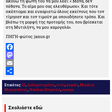
ακούω τη φωνή του να μου λέει: « Μάνα, δεν
πέθανα. Το αίμα μου σας ελευθέρωσε». Και τότε
σκέπτομαι και ευχαριστώ όλους εκείνους που τον
τίμησαν και τον τιμούν με οποιοδήποτε τρόπο. Και
βλέπω τη μορφή της προτομής του, που βρίσκεται
στη Μυτιλήνη, να μου χαμογελά».
ΠΗΓΗ-φώτος: janus.gr
Facebook
Mastodon
Email
Μοιραστείτε
Ετικέτες:
20
,
Δολοφονημένος
,
ετών
,
κεφάλι
,
Μιχάλης
Μυρογιάννης
,
Νικόλαο Ντερτιλή
,
σφαίρα
Σχολιάστε εδώ