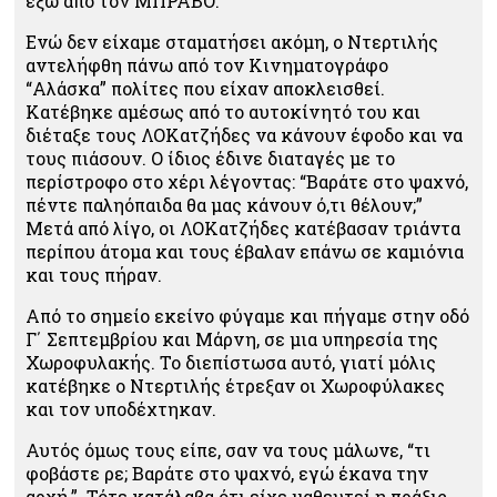
έξω από τον ΜΠΡΑΒΟ.
Ενώ δεν είχαμε σταματήσει ακόμη, ο Ντερτιλής
αντελήφθη πάνω από τον Κινηματογράφο
“Αλάσκα” πολίτες που είχαν αποκλεισθεί.
Κατέβηκε αμέσως από το αυτοκίνητό του και
διέταξε τους ΛΟΚατζήδες να κάνουν έφοδο και να
τους πιάσουν. Ο ίδιος έδινε διαταγές με το
περίστροφο στο χέρι λέγοντας: “Βαράτε στο ψαχνό,
πέντε παληόπαιδα θα μας κάνουν ό,τι θέλουν;”
Μετά από λίγο, οι ΛΟΚατζήδες κατέβασαν τριάντα
περίπου άτομα και τους έβαλαν επάνω σε καμιόνια
και τους πήραν.
Από το σημείο εκείνο φύγαμε και πήγαμε στην οδό
Γ΄ Σεπτεμβρίου και Μάρνη, σε μια υπηρεσία της
Χωροφυλακής. Το διεπίστωσα αυτό, γιατί μόλις
κατέβηκε ο Ντερτιλής έτρεξαν οι Χωροφύλακες
και τον υποδέχτηκαν.
Αυτός όμως τους είπε, σαν να τους μάλωνε, “τι
φοβάστε ρε; Βαράτε στο ψαχνό, εγώ έκανα την
αρχή.”. Τότε κατάλαβα ότι είχε μαθευτεί η πράξις