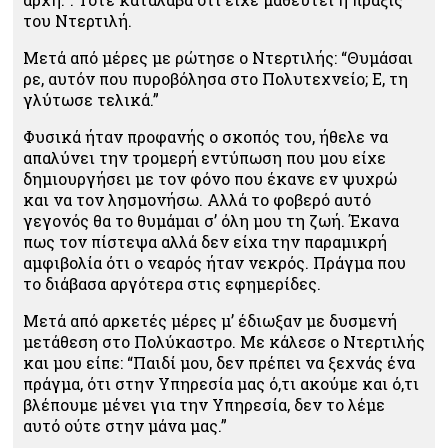
του Ντερτιλή.
Μετά από μέρες με ρώτησε ο Ντερτιλής: “Θυμάσαι
ρε, αυτόν που πυροβόλησα στο Πολυτεχνείο; Ε, τη
γλύτωσε τελικά.”
Φυσικά ήταν προφανής ο σκοπός του, ήθελε να
απαλύνει την τρομερή εντύπωση που μου είχε
δημιουργήσει με τον φόνο που έκανε εν ψυχρώ
και να τον λησμονήσω. Αλλά το φοβερό αυτό
γεγονός θα το θυμάμαι σ’ όλη μου τη ζωή. Έκανα
πως τον πίστεψα αλλά δεν είχα την παραμικρή
αμφιβολία ότι ο νεαρός ήταν νεκρός. Πράγμα που
το διάβασα αργότερα στις εφημερίδες.
Μετά από αρκετές μέρες μ’ έδιωξαν με δυσμενή
μετάθεση στο Πολύκαστρο. Με κάλεσε ο Ντερτιλής
και μου είπε: “Παιδί μου, δεν πρέπει να ξεχνάς ένα
πράγμα, ότι στην Υπηρεσία μας ό,τι ακούμε και ό,τι
βλέπουμε μένει για την Υπηρεσία, δεν το λέμε
αυτό ούτε στην μάνα μας.”