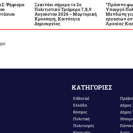
Σ: Ψήφισμα
Ξεκινάει σήμερα το 2ο
“Πράσινο φω
του
Πολιτιστικό Τριήμερο 7,8,9
Υπουργό Πολ
τάσιου
Αυγούστου 2026 – Μαρτυρική
Μενδώνη για
Κρυοπηγή, Κοινότητα
εργασιών αν
Δημιουργίας
Αρχαίας Κα
θρο
ΚΑΤΗΓΟΡΙΕΣ
Editorial
Πρέβε
Ελλάδα
Δήμος
Κόσμος
Δήμος
Πολιτική
Ήπειρ
Πολιτισμός
Γιάννε
Κοινωνία
Άρτα