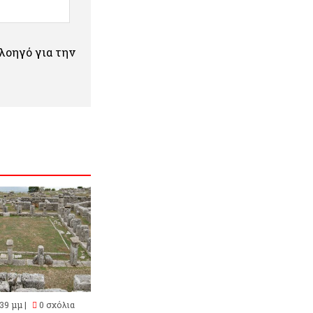
πλοηγό για την
39 μμ |
0 σχόλια