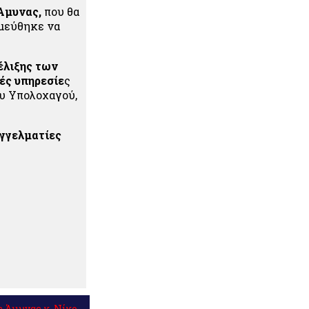
Άμυνας,
που θα
σμεύθηκε να
έλιξης των
ές υπηρεσίε
ς
ου Υπολοχαγού,
γγελματίες
 Άμυνας κ. Νίκο