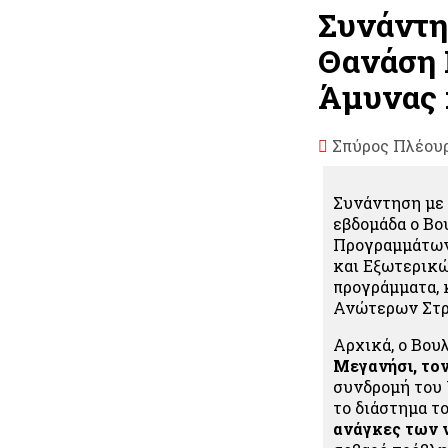
Συνάντη
Θανάση 
Άμυνας 
Σπύρος Πλέου
Συνάντηση με 
εβδομάδα ο Βο
Προγραμμάτων 
και Εξωτερικώ
προγράμματα, 
Ανώτερων Στρ
Αρχικά, ο Βου
Μεγανήσι, τον
συνδρομή του 
το διάστημα τ
ανάγκες των ν