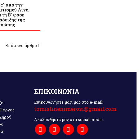
ς” από την
ιτισμού Λίνα
 τη Β΄ φάση
άδειξης της
σσώπης
Επόμενο άρθρο
ΕΠΙΚΟΙΝΩΝΙΑ
Επικοινωνήστε μαζί μας στο e-mail:
ζα
tomistinenimerosi@gmail.com
 Πάργας
 Ζηρού
Ακολουθήστε μας στα social media
ος
να