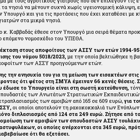
μα με τους αγροτικούς γιατρούς που δεν επιλέγουν τις ε
 τα νησιά να μένουν συχνά χωρίς υγειονομική κάλυψη, 
 Υπουργό και για τις προτάσεις που έχει καταθέσει με 
ιατρών στα μικρά νησιά.
 ο κ. Καββαδάς έθεσε στον Υπουργό μια σειρά θέματα προ
το επόμενο νομοσχέδιο του ΥΠΕΘΑ.
έκταση στους αποφοίτους των ΑΣΣΥ των ετών 1994-95
ισης του νόμου 5018/2023,
με την οποία βελτιώθηκε η β
αποφοίτων των ΑΣΣΥ προηγούμενων ετών.
ης την ανησυχία του για τη μείωση των εισακτέων στις
ροντας ότι φέτος στη ΣΜΥΑ έμειναν 66 κενές θέσεις. Σ
υ έδωσε το Υπουργείο είναι στη σωστή κατεύθυνση,
τόνι
 σπουδαστές των Ανωτάτων Στρατιωτικών Εκπαιδευτικώ
ετραπλασιασμός των αμοιβών από 165 σε 609 ευρώ,
για το
ΑΣΣΥ,
οι οποίοι αποτελούν τη ραχοκοκκαλιά των Ενόπλων
όνο διπλασιασμός από 124 στα 249 ευρώ.
Ζήτησε από τ
εξομοίωση των αμοιβών των σπουδαστών ΑΣΣΥ τουλάχι
στυφυλάκων, οι οποίες ανέρχονται στα 345 ευρώ,
πρότ
διαβεβαίωσε ότι θα εξετάσει.