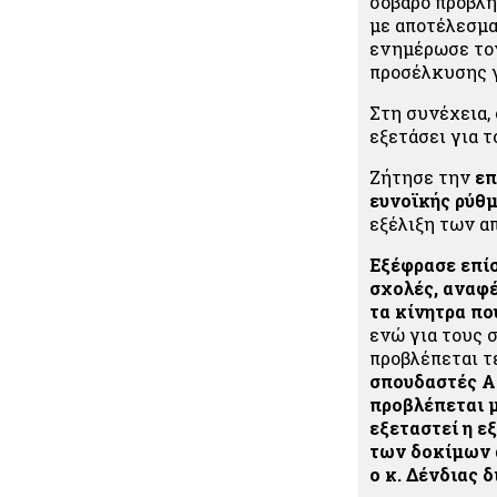
σοβαρό πρόβλη
με αποτέλεσμα
ενημέρωσε τον
προσέλκυσης γ
Στη συνέχεια,
εξετάσει για 
Ζήτησε την
επ
ευνοϊκής ρύθμ
εξέλιξη των 
Εξέφρασε επίσ
σχολές, αναφέ
τα κίνητρα πο
ενώ για τους
προβλέπεται τ
σπουδαστές 
προβλέπεται μ
εξεταστεί η 
των δοκίμων α
ο κ. Δένδιας 