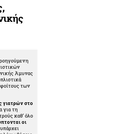
,
νικής
 προηγούμενη
λιστικών
θνικής Άμυνας
οπλιστικά
οφοίτους των
ς γιατρών στο
 για τη
τρούς καθ’ όλο
ύπτονται οι
 υπάρχει