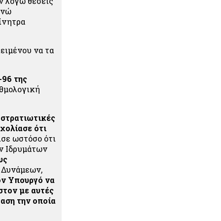
ν λόγω θέσεις
ενώ
κίνητρα
κειμένου να τα
-96 της
αθμολογική
 στρατιωτικές
χολίασε ότι
σε ωστόσο ότι
ν Ιδρυμάτων
υς
 Δυνάμεων,
ον Υπουργό να
στον με αυτές
αση την οποία