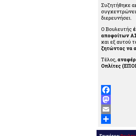
Συζητήθηκε α
συγκεντρώνει 
διερευνήσει.
Ο Βουλευτής
έ
αποφοίτων ΑΣΣ
και εξ αυτού 
ζητώντας να α
Τέλος,
αναφέρ
Οπλίτες (ΕΠΟ
Facebook
Mastodon
Email
Μοιραστείτε
Ετικέτες:
βουλευ