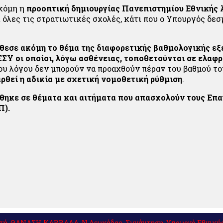
κόμη η
προοπτική δημιουργίας Πανεπιστημίου Εθνικής 
όλες τις στρατιωτικές σχολές, κάτι που ο Υπουργός δε
θεσε ακόμη το θέμα
της διαφορετικής βαθμολογικής εξ
Υ οι οποίοι, λόγω ασθένειας, τοποθετούνται σε ελαφρ
του λόγου δεν μπορούν να προαχθούν πέραν του βαθμού τ
ρθεί η αδικία με σχετική νομοθετική ρύθμιση
.
θηκε σε θέματα και αιτήματα που απασχολούν τους Επα
Π).
τή
,
ΘΑΝΑΣΗ ΚΑΒΒΑΔΑ
,
Ν.Λευκάδας
,
Συνάντηση
,
Υπουργό Εθνικής