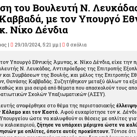
ση του Βουλευτή Ν. Λευκάδας
Καββαδά, με τον Υπουργό Εθ
κ. Νίκο Δένδια
ρας
|
29/10/2024, 5:21 μμ |
0 σχόλια
τον Υπουργό Εθνικής Άμυνας, κ. Νίκο Δένδια, είχε την
υλευτής Ν. Λευκάδας, Αντιπρόεδρος της Επιτροπής Εξοπ
και Συμβάσεων της Βουλής, και μέλος της Επιτροπής Ε
ν, Θανάσης Καββαδάς. Συζητήθηκαν μεταξύ άλλων τα εξ
καθώς και μια σειρά από θέματα που απασχολούν τους απ
ατιωτικών Σχολών Υπαξιωματικών (ΑΣΣΥ).
λευτής αναφέρθηκε στο θέμα της περιστασιακής
έλλειψη
 Κάλαμο και τον Καστό.
Αφού ευχαρίστησε τον κ. Δένδια
Υπουργείου ώστε να καλυφθούν οι θέσεις με οπλίτες για
ου καλοκαιριού,
ζήτησε να υπάρχει μέριμνα ώστε να καλ
ησιών με οπλίτες, όποτε αυτές προκύπτουν.
Τόνισε ότι