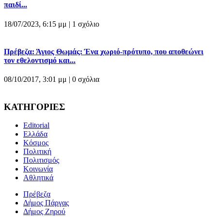
παιδί...
18/07/2023, 6:15 μμ |
1 σχόλιο
Πρέβεζα: Άγιος Θωμάς: Ένα χωριό-πρότυπο, που αποθεώνει
τον εθελοντισμό και...
08/10/2017, 3:01 μμ |
0 σχόλια
ΚΑΤΗΓΟΡΙΕΣ
Editorial
Ελλάδα
Κόσμος
Πολιτική
Πολιτισμός
Κοινωνία
Αθλητικά
Πρέβεζα
Δήμος Πάργας
Δήμος Ζηρού