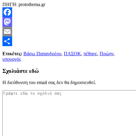
ΠΗΓΗ: protothema.gr
Facebook
Mastodon
Email
Μοιραστείτε
Ετικέτες:
Βάσω Παπανδρέου
,
ΠΑΣΟΚ
,
πέθανε
,
Πρώην
,
υπουργός
Σχολιάστε εδώ
Η διεύθυνση του email σας δεν θα δημοσιευθεί.