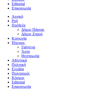
Editorial
Επικοινωνία
Αρχική
Ροή
Πρέβεζα
Δήμος Πάργας
Δήμος Ζηρού
Κοινωνία
Ήπειρος
Γιάννενα
Άρτα
Θεσπρωτία
Αθλητικά
Πολιτική
Ελλάδα
Πολιτισμός
Κόσμος
Editorial
Επικοινωνία