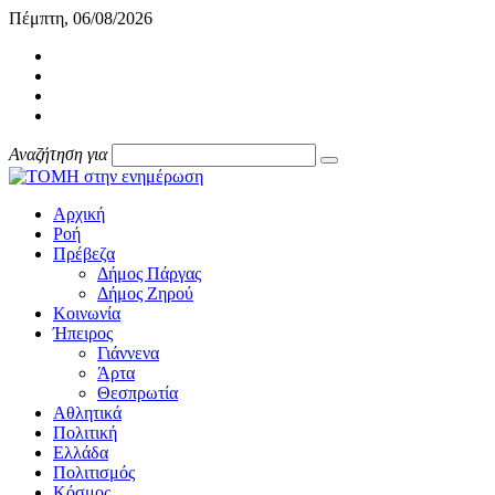
Πέμπτη, 06/08/2026
Αναζήτηση για
Αρχική
Ροή
Πρέβεζα
Δήμος Πάργας
Δήμος Ζηρού
Κοινωνία
Ήπειρος
Γιάννενα
Άρτα
Θεσπρωτία
Αθλητικά
Πολιτική
Ελλάδα
Πολιτισμός
Κόσμος