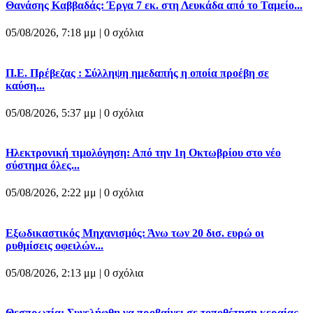
Θανάσης Καββαδάς: Έργα 7 εκ. στη Λευκάδα από το Ταμείο...
05/08/2026, 7:18 μμ |
0 σχόλια
Π.Ε. Πρέβεζας : Σύλληψη ημεδαπής η οποία προέβη σε
καύση...
05/08/2026, 5:37 μμ |
0 σχόλια
Ηλεκτρονική τιμολόγηση: Από την 1η Οκτωβρίου στο νέο
σύστημα όλες...
05/08/2026, 2:22 μμ |
0 σχόλια
Εξωδικαστικός Μηχανισμός: Άνω των 20 δισ. ευρώ οι
ρυθμίσεις οφειλών...
05/08/2026, 2:13 μμ |
0 σχόλια
Θεσπρωτία: Συνελήφθη να προβαίνει σε τοποθέτηση κεραίας