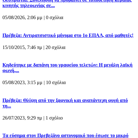
κινητής τηλεφωνίας σε...
05/08/2026, 2:06 μμ |
0 σχόλια
Πρέβεζα: Αντιρατσιστικό μήνυμα στο 1ο ΕΠΑΛ, από μαθητές!
15/10/2015, 7:46 πμ |
20 σχόλια
Κηδεύτηκε με δαπάνη του γραφείου τελετών: Η μεγάλη λαϊκή
φωνή,...
05/08/2023, 3:15 μμ |
10 σχόλια
Πρέβεζα: Θλίψη από την ξαφνική και αναπάντεχη φυγή από
τη...
26/07/2023, 9:29 πμ |
1 σχόλιο
Τα εύσημα στον Πρεβεζάνο αστυνομικό που έσωσε το μικρό