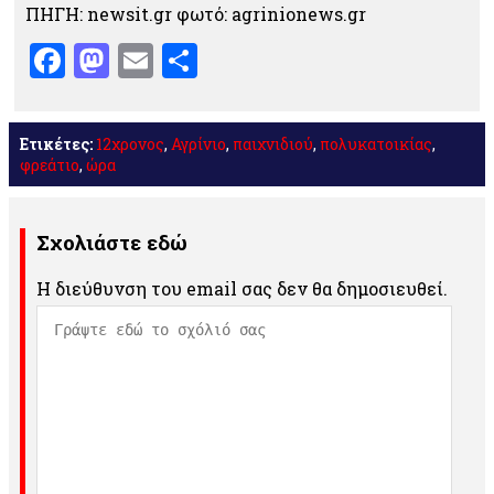
ΠΗΓΗ: newsit.gr φωτό: agrinionews.gr
Facebook
Mastodon
Email
Μοιραστείτε
Ετικέτες:
12χρονος
,
Αγρίνιο
,
παιχνιδιού
,
πολυκατοικίας
,
φρεάτιο
,
ώρα
Σχολιάστε εδώ
Η διεύθυνση του email σας δεν θα δημοσιευθεί.