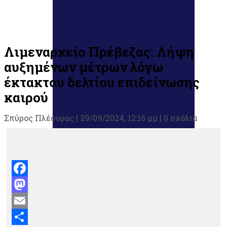
Λιμεναρχείο Πρέβεζας: Λήψη
αυξημένων μέτρων λόγω
έκτακτου δελτίου επιδείνωσης
καιρού
Σπύρος Πλέουρας
|
29/09/2024, 12:16 μμ |
0 σχόλια
Facebook
Mastodon
Email