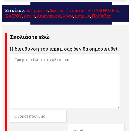
Μοιραστείτε
Ετικέτες:
αυξημένων
,
δελτίου
,
έκτακτου
,
ΕΠΙΔΕΙΝΩΣΗΣ
,
ΚΑΙΡΟΥ
,
Λήψη
,
Λιμεναρχείο
,
λόγω
,
μέτρων
,
Πρέβεζας
Σχολιάστε εδώ
Η διεύθυνση του email σας δεν θα δημοσιευθεί.