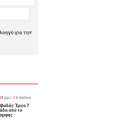
πλοηγό για την
18 μμ |
0 σχόλια
βαδάς: Έργα 7
άδα από το
καμψης