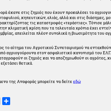
φορά έκανε στις ζημιές που έχουν προκαλέσει τα αγριογο
σταφυλιού, κηπευτικών, ελιάς, αλλά και στις διάσημες, μ
ρακτηρίζοντας τις καταστροφές «τεράστιες». Τόνισε μάλι
την κλιματική κρίση που τα τελευταία χρόνια έχει εντεί
μβρίας, απειλείται πλέον συνολικά η βιωσιμότητα του αγ
ς το αίτημα του Αγροτικού Συνεταιρισμού να ενταχθούν
πό αγριογούρουνα στον ασφαλιστικό κανονισμό του ΕΛ
αταγραφούν οι ζημιές και να αποζημιωθούν οι αγρότες, 
 εξετάσει θετικά.
μενο της Αναφοράς μπορείτε να δείτε
εδώ
book
stodon
Email
Μοιραστείτε