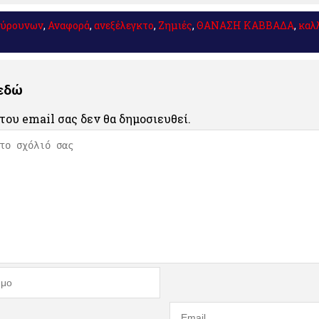
ούρουνων
,
Αναφορά
,
ανεξέλεγκτο
,
Ζημιές
,
ΘΑΝΑΣΗ ΚΑΒΒΑΔΑ
,
καλλ
 εδώ
του email σας δεν θα δημοσιευθεί.