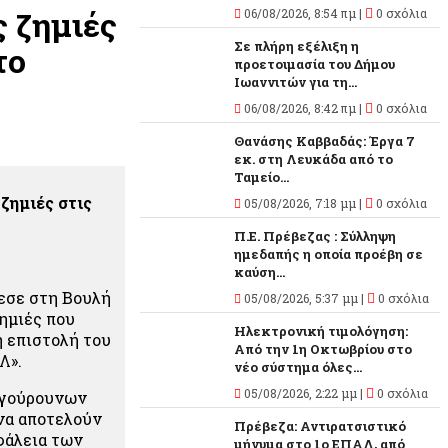
ς ζημιές
06/08/2026, 8:54 πμ |
0 σχόλια
Σε πλήρη εξέλιξη η
το
προετοιμασία του Δήμου
Ιωαννιτών για τη...
06/08/2026, 8:42 πμ |
0 σχόλια
Θανάσης Καββαδάς: Έργα 7
εκ. στη Λευκάδα από το
Ταμείο...
ζημιές στις
05/08/2026, 7:18 μμ |
0 σχόλια
Π.Ε. Πρέβεζας : Σύλληψη
ημεδαπής η οποία προέβη σε
καύση...
εσε στη Βουλή
05/08/2026, 5:37 μμ |
0 σχόλια
ημιές που
Ηλεκτρονική τιμολόγηση:
ή επιστολή του
Από την 1η Οκτωβρίου στο
Λ».
νέο σύστημα όλες...
05/08/2026, 2:22 μμ |
0 σχόλια
ιογούρουνων
να αποτελούν
Πρέβεζα: Αντιρατσιστικό
σφάλεια των
μήνυμα στο 1ο ΕΠΑΛ, από