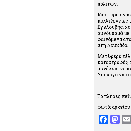
πολιτών.
Ιδιαίτερη ανα
καλλιέργειες 
Εγκλουβής, χα
συνδυασμό με 
φαινόμενα ανο
στη Λευκάδα.
Μετέφερε τέλο
καταστροφές α
συνέχεια να κ
Υπουργό να το
Το πλήρες κεί
φωτό: αρχείου
Face
Ma