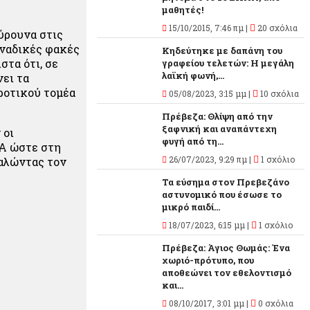
μαθητές!
15/10/2015, 7:46 πμ |
20 σχόλια
ύρουνα στις
οναδικές φακές
Κηδεύτηκε με δαπάνη του
στα ότι, σε
γραφείου τελετών: Η μεγάλη
λαϊκή φωνή,...
νει τα
ροτικού τομέα
05/08/2023, 3:15 μμ |
10 σχόλια
Πρέβεζα: Θλίψη από την
ξαφνική και αναπάντεχη
 οι
φυγή από τη...
ΓΑ ώστε στη
26/07/2023, 9:29 πμ |
1 σχόλιο
καλώντας τον
Τα εύσημα στον Πρεβεζάνο
αστυνομικό που έσωσε το
μικρό παιδί...
18/07/2023, 6:15 μμ |
1 σχόλιο
Πρέβεζα: Άγιος Θωμάς: Ένα
χωριό-πρότυπο, που
αποθεώνει τον εθελοντισμό
και...
08/10/2017, 3:01 μμ |
0 σχόλια