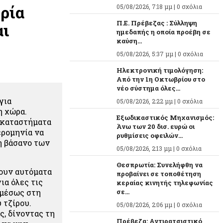
ρία
05/08/2026, 7:18 μμ |
0 σχόλια
Π.Ε. Πρέβεζας : Σύλληψη
αι
ημεδαπής η οποία προέβη σε
καύση...
05/08/2026, 5:37 μμ |
0 σχόλια
Ηλεκτρονική τιμολόγηση:
Από την 1η Οκτωβρίου στο
νέο σύστημα όλες...
για
05/08/2026, 2:22 μμ |
0 σχόλια
η χώρα.
Εξωδικαστικός Μηχανισμός:
α καταστήματα
Άνω των 20 δισ. ευρώ οι
ερομηνία να
ρυθμίσεις οφειλών...
η βάσανο των
05/08/2026, 2:13 μμ |
0 σχόλια
Θεσπρωτία: Συνελήφθη να
νουν αυτόματα
προβαίνει σε τοποθέτηση
ια όλες τις
κεραίας κινητής τηλεφωνίας
αμέσως στη
σε...
 τζίρου.
05/08/2026, 2:06 μμ |
0 σχόλια
ς, δίνοντας τη
Πρέβεζα: Αντιρατσιστικό