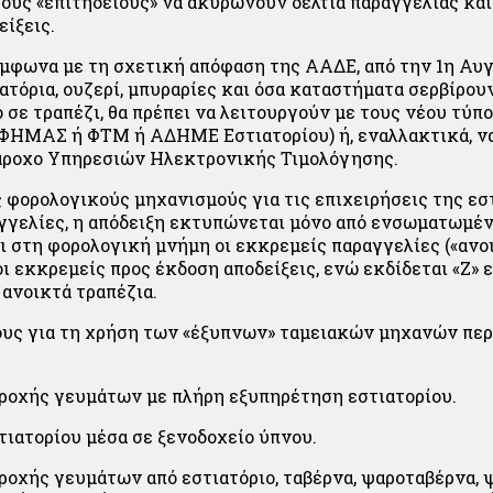
ους «επιτήδειους» να ακυρώνουν δελτία παραγγελίας και
είξεις.
ύμφωνα με τη σχετική απόφαση της ΑΑΔΕ, από την 1η Αυ
ιατόρια, ουζερί, μπυραρίες και όσα καταστήματα σερβίρου
 σε τραπέζι, θα πρέπει να λειτουργούν με τους νέου τύπ
(ΦΗΜΑΣ ή ΦΤΜ ή ΑΔΗΜΕ Εστιατορίου) ή, εναλλακτικά, ν
άροχο Υπηρεσιών Ηλεκτρονικής Τιμολόγησης.
 φορολογικούς μηχανισμούς για τις επιχειρήσεις της εσ
γγελίες, η απόδειξη εκτυπώνεται μόνο από ενσωματωμέ
 στη φορολογική μνήμη οι εκκρεμείς παραγγελίες («ανο
οι εκκρεμείς προς έκδοση αποδείξεις, ενώ εκδίδεται «Z»
 ανοικτά τραπέζια.
υς για τη χρήση των «έξυπνων» ταμειακών μηχανών περ
ροχής γευμάτων με πλήρη εξυπηρέτηση εστιατορίου.
τιατορίου μέσα σε ξενοδοχείο ύπνου.
ροχής γευμάτων από εστιατόριο, ταβέρνα, ψαροταβέρνα, ψ