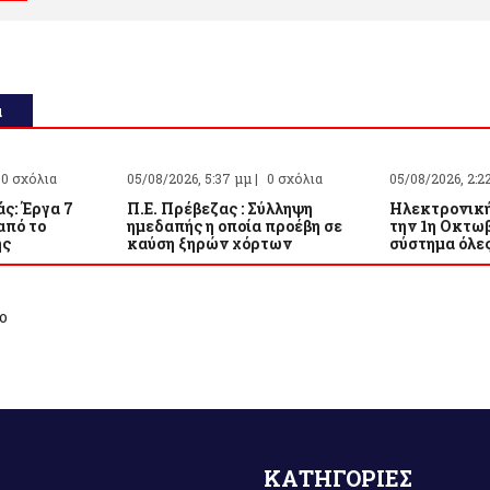
α
0 σχόλια
05/08/2026, 5:37 μμ |
0 σχόλια
05/08/2026, 2:2
ς: Έργα 7
Π.Ε. Πρέβεζας : Σύλληψη
Ηλεκτρονική
από το
ημεδαπής η οποία προέβη σε
την 1η Οκτωβ
ης
καύση ξηρών χόρτων
σύστημα όλες
ο
ΚΑΤΗΓΟΡΙΕΣ