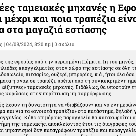
νέες ταμειακές μηχανές η Εφο
 μέχρι και ποια τραπέζια είν
α στα μαγαζιά εστίασης
ς
|
04/08/2024, 8:20 πμ |
0 σχόλια
ός της εφορίας από την περασμένη Πέμπτη, 1η του μηνός, 
ιλιάδες επαγγελματίες στον χώρο της εστίασης σε όλη τ
δοπωλεία, πιτσαρίες, ουζερί, μπιραρίες, κ.ά., ήτοι όλα όσ
ματα ή σνακ σε τραπέζι, πρέπει από τη συγκεκριμένη ημ
ς «έξυπνες» ταμειακές μηχανές. Ειδάλλως, θα υποστούν τ
ις κυρώσεις στην περίπτωση μη συμμόρφωσης.
ές έχουν τη δυνατότητα να «διαβάζουν» και να ενημερώ
α και για τα «ανοιχτά τραπέζια» στο κατάστημα, δηλαδή γ
αγγελίες. Κάθε επιμέρους παραγγελία θα καταχωρείται 
ήμη της ταμειακής, αποκλείοντας έτσι τις διαγραφές του
ιοί μηχανισμοί δεν καταγράφουν τραπέζια και παραγγελίε