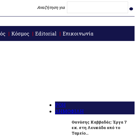
Αναζήτηση για
ός
Κόσμος
Editorial
Επικοινωνία
ΡΟΗ
ΔΗΜΟΦΙΛΗ
Θανάσης Καββαδάς: Έργα 7
εκ. στη Λευκάδα από το
Ταμείο...