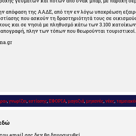
ροχής γευμάτων και ποτών από σνακ μπαρ, με παροχή σερ
ν απόφαση της ΑΑΔΕ, από την εν λόγω υποχρέωση εξαιρ
εστίασης που ασκούν τη δραστηριότητά τους σε οικισμού
κους και σε νησιά με πληθυσμό κάτω των 3.100 κατοίκω
 απογραφή, πλην των τόπων που θεωρούνται τουριστικοί.
ma.gr
ερα»
,
γνωρίζει
,
εστίασης
,
ΕΦΟΡΙΑ
,
μαγαζιά
,
μηχανές
,
νέες
,
ταμειακέ
 εδώ
του email σας δεν θα δημοσιευθεί.