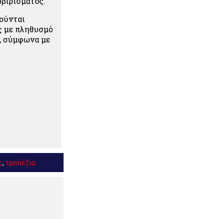
βιρίσματος.
ούνται
ς με πληθυσμό
ν, σύμφωνα με
ς
,
τραπέζια