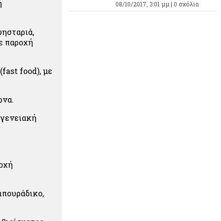
ή
08/10/2017, 3:01 μμ |
0 σχόλια
ψησταριά,
ε παροχή
ast food), με
ρνα.
ογενειακή
ροχή
ιπουράδικο,