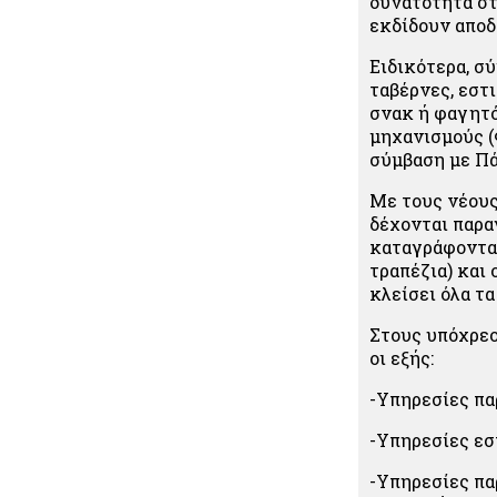
δυνατότητα στ
εκδίδουν αποδ
Ειδικότερα, σ
ταβέρνες, εστ
σνακ ή φαγητό
μηχανισμούς 
σύμβαση με Π
Με τους νέους
δέχονται παρα
καταγράφονται
τραπέζια) και 
κλείσει όλα τα
Στους υπόχρεο
οι εξής:
-Υπηρεσίες πα
-Υπηρεσίες εσ
-Υπηρεσίες πα