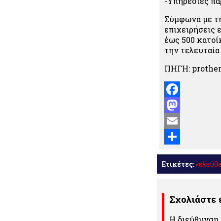
-Υπηρεσίες πα
Σύμφωνα με τη
επιχειρήσεις 
έως 500 κατοί
την τελευταία
ΠΗΓΗ: prothe
Facebook
Mastodon
Email
Μοιραστείτε
Ετικέτες:
«ελεύθ
Σχολιάστε
Η διεύθυνση 