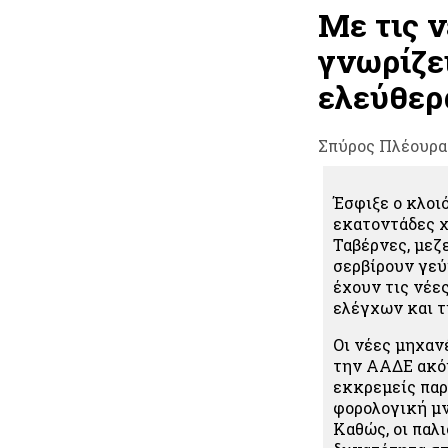
Με τις 
γνωρίζει
ελεύθερ
Σπύρος Πλέουρα
Έσφιξε ο κλοι
εκατοντάδες χ
Ταβέρνες, μεζε
σερβίρουν γεύ
έχουν τις νέε
ελέγχων και τ
Οι νέες μηχαν
την ΑΑΔΕ ακόμ
εκκρεμείς παρ
φορολογική μν
Καθώς, οι παλ