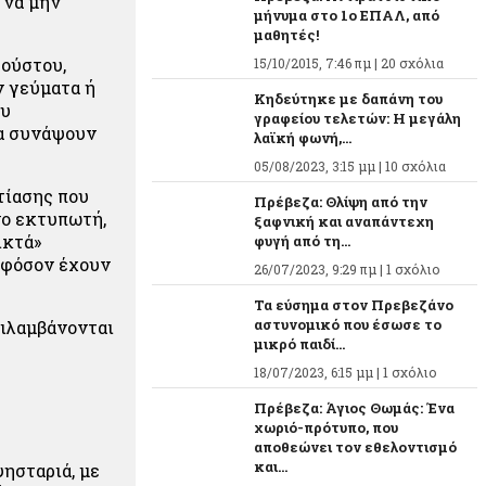
 να μην
μήνυμα στο 1ο ΕΠΑΛ, από
μαθητές!
γούστου,
15/10/2015, 7:46 πμ |
20 σχόλια
ν γεύματα ή
Κηδεύτηκε με δαπάνη του
ου
γραφείου τελετών: Η μεγάλη
α συνάψουν
λαϊκή φωνή,...
05/08/2023, 3:15 μμ |
10 σχόλια
τίασης που
Πρέβεζα: Θλίψη από την
νο εκτυπωτή,
ξαφνική και αναπάντεχη
ικτά»
φυγή από τη...
 εφόσον έχουν
26/07/2023, 9:29 πμ |
1 σχόλιο
Τα εύσημα στον Πρεβεζάνο
αστυνομικό που έσωσε το
ιλαμβάνονται
μικρό παιδί...
18/07/2023, 6:15 μμ |
1 σχόλιο
Πρέβεζα: Άγιος Θωμάς: Ένα
χωριό-πρότυπο, που
αποθεώνει τον εθελοντισμό
και...
ησταριά, με