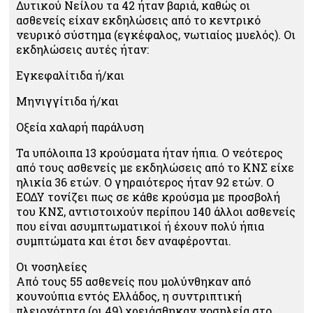
Δυτικού Νείλου τα 42 ήταν βαριά, καθώς οι
ασθενείς είχαν εκδηλώσεις από το κεντρικό
νευρικό σύστημα (εγκέφαλος, νωτιαίος μυελός). Οι
εκδηλώσεις αυτές ήταν:
Εγκεφαλίτιδα ή/και
Μηνιγγίτιδα ή/και
Οξεία χαλαρή παράλυση
Τα υπόλοιπα 13 κρούσματα ήταν ήπια. Ο νεότερος
από τους ασθενείς με εκδηλώσεις από το ΚΝΣ είχε
ηλικία 36 ετών. Ο γηραιότερος ήταν 92 ετών. Ο
ΕΟΔΥ τονίζει πως σε κάθε κρούσμα με προσβολή
του ΚΝΣ, αντιστοιχούν περίπου 140 άλλοι ασθενείς
που είναι ασυμπτωματικοί ή έχουν πολύ ήπια
συμπτώματα και έτσι δεν αναφέρονται.
Οι νοσηλείες
Από τους 55 ασθενείς που μολύνθηκαν από
κουνούπια εντός Ελλάδος, η συντριπτική
πλειονότητα (οι 49) χρειάσθηκαν νοσηλεία στο