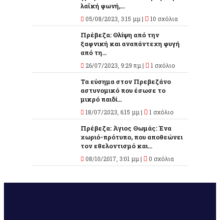
λαϊκή φωνή,...
05/08/2023, 3:15 μμ |
10 σχόλια
Πρέβεζα: Θλίψη από την
ξαφνική και αναπάντεχη φυγή
από τη...
26/07/2023, 9:29 πμ |
1 σχόλιο
Τα εύσημα στον Πρεβεζάνο
αστυνομικό που έσωσε το
μικρό παιδί...
18/07/2023, 6:15 μμ |
1 σχόλιο
Πρέβεζα: Άγιος Θωμάς: Ένα
χωριό-πρότυπο, που αποθεώνει
τον εθελοντισμό και...
08/10/2017, 3:01 μμ |
0 σχόλια