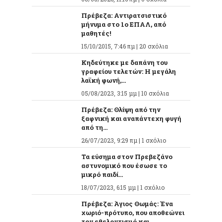
Πρέβεζα: Αντιρατσιστικό
μήνυμα στο 1ο ΕΠΑΛ, από
μαθητές!
15/10/2015, 7:46 πμ |
20 σχόλια
Κηδεύτηκε με δαπάνη του
γραφείου τελετών: Η μεγάλη
λαϊκή φωνή,...
05/08/2023, 3:15 μμ |
10 σχόλια
Πρέβεζα: Θλίψη από την
ξαφνική και αναπάντεχη φυγή
από τη...
26/07/2023, 9:29 πμ |
1 σχόλιο
Τα εύσημα στον Πρεβεζάνο
αστυνομικό που έσωσε το
μικρό παιδί...
18/07/2023, 6:15 μμ |
1 σχόλιο
Πρέβεζα: Άγιος Θωμάς: Ένα
χωριό-πρότυπο, που αποθεώνει
τον εθελοντισμό και...