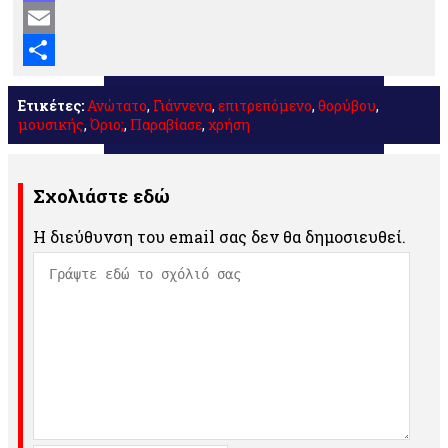
Mastodon
Email
Μοιραστείτε
Ετικέτες:
Ανώτατο
,
Γιάννενα
,
επιτρεπόμενο
,
θορύβου
,
μουσικής
,
Όριο;
,
Παραβίασε
,
χρήση
Σχολιάστε εδώ
Η διεύθυνση του email σας δεν θα δημοσιευθεί.