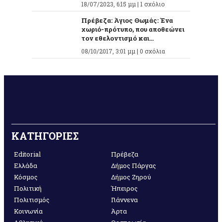
18/07/2023, 6:15 μμ |
1 σχόλιο
Πρέβεζα: Άγιος Θωμάς: Ένα
χωριό-πρότυπο, που αποθεώνει
τον εθελοντισμό και...
08/10/2017, 3:01 μμ |
0 σχόλια
ΚΑΤΗΓΟΡΙΕΣ
Editorial
Πρέβεζα
Ελλάδα
Δήμος Πάργας
Κόσμος
Δήμος Ζηρού
Πολιτική
Ήπειρος
Πολιτισμός
Γιάννενα
Κοινωνία
Άρτα