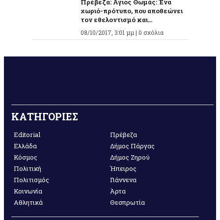
Πρέβεζα: Άγιος Θωμάς: Ένα
χωριό-πρότυπο, που αποθεώνει
τον εθελοντισμό και...
08/10/2017, 3:01 μμ |
0 σχόλια
ΚΑΤΗΓΟΡΙΕΣ
Editorial
Πρέβεζα
Ελλάδα
Δήμος Πάργας
Κόσμος
Δήμος Ζηρού
Πολιτική
Ήπειρος
Πολιτισμός
Γιάννενα
Κοινωνία
Άρτα
Αθλητικά
Θεσπρωτία