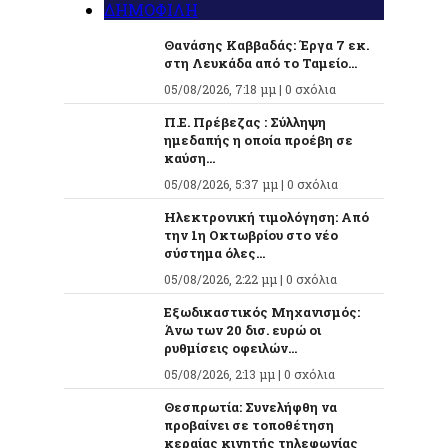
ΔΗΜΟΦΙΛΗ
Θανάσης Καββαδάς: Έργα 7 εκ.
στη Λευκάδα από το Ταμείο...
05/08/2026, 7:18 μμ |
0 σχόλια
Π.Ε. Πρέβεζας : Σύλληψη
ημεδαπής η οποία προέβη σε
καύση...
05/08/2026, 5:37 μμ |
0 σχόλια
Ηλεκτρονική τιμολόγηση: Από
την 1η Οκτωβρίου στο νέο
σύστημα όλες...
05/08/2026, 2:22 μμ |
0 σχόλια
Εξωδικαστικός Μηχανισμός:
Άνω των 20 δισ. ευρώ οι
ρυθμίσεις οφειλών...
05/08/2026, 2:13 μμ |
0 σχόλια
Θεσπρωτία: Συνελήφθη να
προβαίνει σε τοποθέτηση
κεραίας κινητής τηλεφωνίας