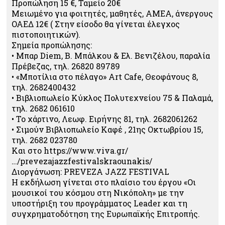
Προπώληση 15 €, Ταμείο 20€
Μειωμένο για φοιτητές, μαθητές, ΑΜΕΑ, άνεργους
ΟΑΕΔ 12€ ( Στην είσοδο θα γίνεται έλεγχος
πιστοποιητικών).
Σημεία προπώλησης:
• Μπαρ Diem, Β. Μπάλκου & Ελ. Βενιζέλου, παραλία
Πρέβεζας, τηλ. 26820 89789
• «Μποτίλια στο πέλαγο» Art Cafe, Θεοφάνους 8,
τηλ. 2682400432
• Βιβλιοπωλείο Κύκλος Πολυτεχνείου 75 & Παλαμά,
τηλ. 2682 061610
• Το χάρτινο, Λεωφ. Ειρήνης 81, τηλ. 2682061262
• Σιμούν Βιβλιοπωλείο Καφέ , 21ης Οκτωβρίου 15,
τηλ. 2682 023780
Και στο https://www.viva.gr/
…/prevezajazzfestivalskraounakis/
Διοργάνωση: PREVEZA JAZZ FESTIVAL
Η εκδήλωση γίνεται στο πλαίσιο του έργου «Οι
μουσικοί του κόσμου στη Νικόπολη» με την
υποστήριξη του προγράμματος Leader και τη
συγχρηματοδότηση της Ευρωπαϊκής Επιτροπής.