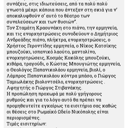
συνάξεις, στις ιδιωτεύσεις, από τα πολύ πολύ
γνωστά μέχρι κάποια που άντεξαν στη σκιά για ν’
αποκαλυφθούν σ’ αυτό το θέατρο των
συνελεύσεων και των θυσιών”.
Τον Σταμάτη Κραουνάκη στο πιάνο, την ερμηνεία,
και τις ενορχηστρώσεις συνοδεύουν ο Δημήτριος
Ανδρεάδης πιάνο, πλήκτρα, ενορχηστρώσεις, ο
Χρήστος Γεροντίδης ερμηνεία, ο Νίκος Κατσίκης
μπουζούκι, ισπανικό λαούτο, μαντολίνο,
ενορχηστρώσεις, Κοσμάς Κοκόλης μπουζούκι,
κιθάρα, τραγούδι, ο Κώστας Μπουγιώτης ερμηνεία,
ο Θεολόγος Παπανικολάου ερμηνεία, βιολί, ο
Λάμπρος Παπανικολάου κόντρα μπάσο, ο Γιώργος
Ταμιωλάκης βιολοντσέλο, ενορχηστρώσεις .
Αφηγητής ο Γιώργος Στιβανάκης.
Η προπώληση προχωρά με πολύ γρήγορους
ρυθμούς και για το λόγο αυτό θα πρέπει να
προμηθευτείτε εγκαίρως τα εισιτήρια σας καθώς
οι θέσεις στο Ρωμαϊκό Ωδείο Νικόπολης είναι
περιορισμένες.
Τιμές εισιτηρίων: