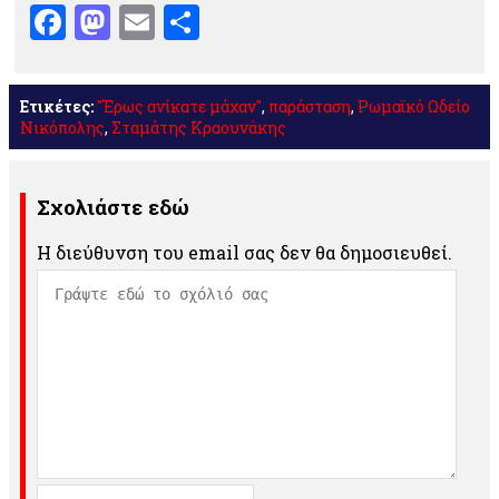
Facebook
Mastodon
Email
Μοιραστείτε
Ετικέτες:
"Έρως ανίκατε μάχαν"
,
παράσταση
,
Ρωμαϊκό Ωδείο
Νικόπολης
,
Σταμάτης Κραουνάκης
Σχολιάστε εδώ
Η διεύθυνση του email σας δεν θα δημοσιευθεί.