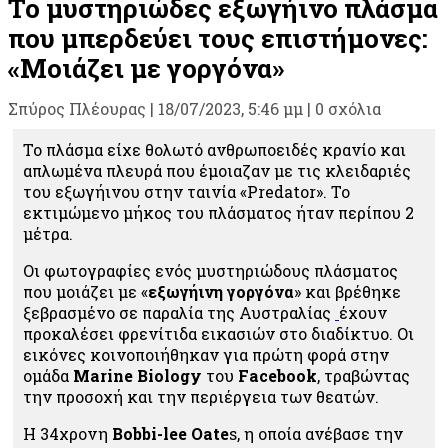
Το μυστηριώδες εξωγήινο πλάσμα
που μπερδεύει τους επιστήμονες:
«Μοιάζει με γοργόνα»
Σπύρος Πλέουρας
|
18/07/2023, 5:46 μμ |
0 σχόλια
Το πλάσμα είχε θολωτό ανθρωποειδές κρανίο και
απλωμένα πλευρά που έμοιαζαν με τις κλειδαριές
του εξωγήινου στην ταινία «Predator». Το
εκτιμώμενο μήκος του πλάσματος ήταν περίπου 2
μέτρα.
Οι φωτογραφίες ενός μυστηριώδους πλάσματος
που μοιάζει με «
εξωγήινη γοργόνα
» και βρέθηκε
ξεβρασμένο σε παραλία της Αυστραλίας
έχουν
προκαλέσει φρενίτιδα εικασιών στο διαδίκτυο. Οι
εικόνες κοινοποιήθηκαν για πρώτη φορά στην
ομάδα
Marine Biology
του
Facebook
, τραβώντας
την προσοχή και την περιέργεια των θεατών.
Η 34χρονη
Bobbi-lee Oate
s, η οποία ανέβασε την