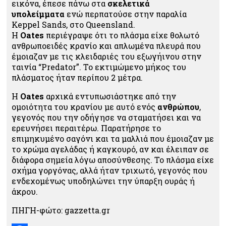
εικόνα, έπεσε πάνω στα
σκελετικά
υπολείμματα
ενώ περπατούσε στην παραλία
Keppel Sands, στο Queensland.
Η
Oates
περιέγραψε ότι το πλάσμα είχε θολωτό
ανθρωποειδές κρανίο και απλωμένα πλευρά που
έμοιαζαν με τις κλειδαριές του εξωγήινου στην
ταινία “Predator”. Το εκτιμώμενο μήκος του
πλάσματος ήταν περίπου 2 μέτρα.
Η
Oates
αρχικά εντυπωσιάστηκε από την
ομοιότητα του κρανίου με αυτό ενός
ανθρώπου
,
γεγονός που την οδήγησε να σταματήσει και να
ερευνήσει περαιτέρω. Παρατήρησε το
επιμηκυμένο σαγόνι και τα μαλλιά που έμοιαζαν με
το χρώμα αγελάδας ή καγκουρό, αν και έλειπαν σε
διάφορα σημεία λόγω αποσύνθεσης. Το πλάσμα είχε
σχήμα γοργόνας, αλλά ήταν τριχωτό, γεγονός που
ενδεχομένως υποδηλώνει την ύπαρξη ουράς ή
άκρου.
ΠΗΓΗ-φώτο: gazzetta.gr