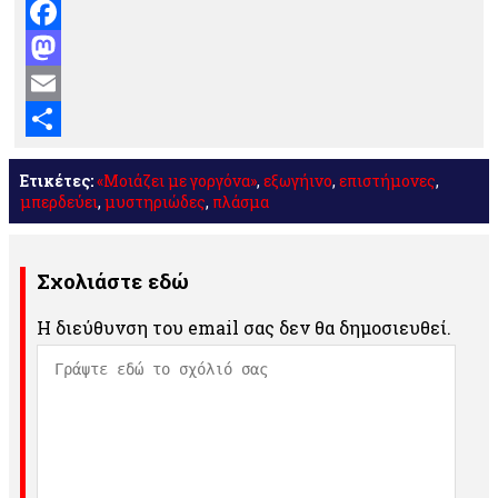
Facebook
Mastodon
Email
Μοιραστείτε
Ετικέτες:
«Μοιάζει με γοργόνα»
,
εξωγήινο
,
επιστήμονες
,
μπερδεύει
,
μυστηριώδες
,
πλάσμα
Σχολιάστε εδώ
Η διεύθυνση του email σας δεν θα δημοσιευθεί.