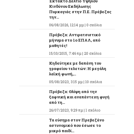
Έκτακτο Δελτίο Υψηλού
Κινδύνου Εκδήλωσης
Πυρκαγιάς στην Π.Ε. Πρέβεζας
την...
06/08/2026, 12:14 μμ |
0 σχόλια
Πρέβεζα: Αντιρατσιστικό
μήνυμα στο 1ο ΕΠΑΛ, από
μαθητές!
15/10/2015, 7:46 πμ |
20 σχόλια
Κηδεύτηκε με δαπάνη του
γραφείου τελετών: Η μεγάλη
λαϊκή φωνή,...
05/08/2023, 3:15 μμ |
10 σχόλια
Πρέβεζα: Θλίψη από την
ξαφνική και αναπάντεχη φυγή
από τη...
26/07/2023, 9:29 πμ |
1 σχόλιο
Τα εύσημα στον Πρεβεζάνο
αστυνομικό που έσωσε το
μικρό παιδί...