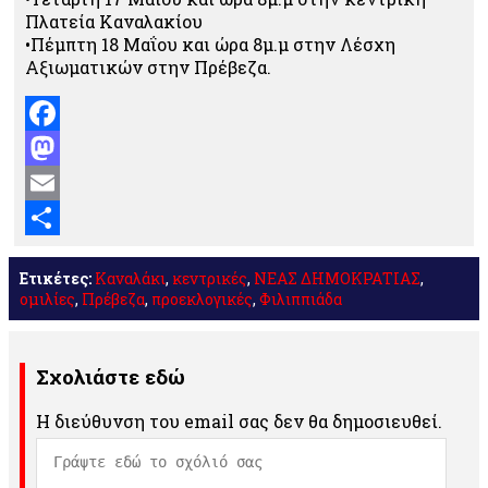
Πλατεία Καναλακίου
•Πέμπτη 18 Μαΐου και ώρα 8μ.μ στην Λέσχη
Αξιωματικών στην Πρέβεζα.
Facebook
Mastodon
Email
Μοιραστείτε
Ετικέτες:
Καναλάκι
,
κεντρικές
,
ΝΕΑΣ ΔΗΜΟΚΡΑΤΙΑΣ
,
ομιλίες
,
Πρέβεζα
,
προεκλογικές
,
Φιλιππιάδα
Σχολιάστε εδώ
Η διεύθυνση του email σας δεν θα δημοσιευθεί.