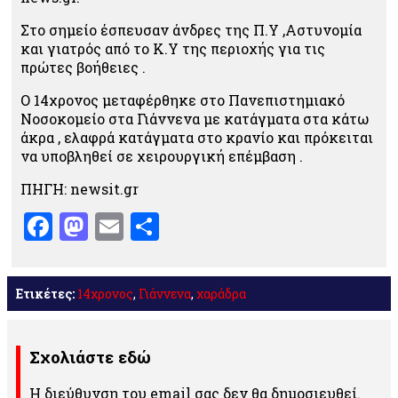
Στο σημείο έσπευσαν άνδρες της Π.Υ ,Αστυνομία
και γιατρός από το Κ.Υ της περιοχής για τις
πρώτες βοήθειες .
Ο 14χρονος μεταφέρθηκε στο Πανεπιστημιακό
Νοσοκομείο στα Γιάννενα με κατάγματα στα κάτω
άκρα , ελαφρά κατάγματα στο κρανίο και πρόκειται
να υποβληθεί σε χειρουργική επέμβαση .
ΠΗΓΗ: newsit.gr
Facebook
Mastodon
Email
Μοιραστείτε
Ετικέτες:
14χρονος
,
Γιάννενα
,
χαράδρα
Σχολιάστε εδώ
Η διεύθυνση του email σας δεν θα δημοσιευθεί.