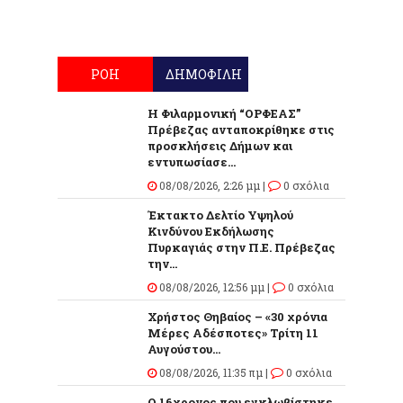
ΡΟΗ
ΔΗΜΟΦΙΛΗ
Η Φιλαρμονική “ΟΡΦΕΑΣ”
Πρέβεζας ανταποκρίθηκε στις
προσκλήσεις Δήμων και
εντυπωσίασε...
08/08/2026, 2:26 μμ |
0 σχόλια
Έκτακτο Δελτίο Υψηλού
Κινδύνου Εκδήλωσης
Πυρκαγιάς στην Π.Ε. Πρέβεζας
την...
08/08/2026, 12:56 μμ |
0 σχόλια
Χρήστος Θηβαίος – «30 χρόνια
Μέρες Αδέσποτες» Τρίτη 11
Αυγούστου...
08/08/2026, 11:35 πμ |
0 σχόλια
O 16χρονος που εγκλωβίστηκε