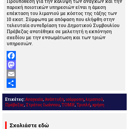
Προϋπόθεση για την κάλυψη των αναγκών και την
παροχή ποιοτικών υπηρεσιών είναι η άμεση
επέκταση του λιμανιού με κόστος της τάξης των
10 εκατ. Σύμφωνα με απόφαση που ελήφθη στην
τελευταία συνεδρίαση του Δημοτικού Συμβουλίου
Πρέβεζας ανατέθηκε σε μελετητή η εκπόνηση
σχεδίου με την ενσωμάτωση και των τριών
υπηρεσιών.
Facebook
Mastodon
Email
Μοιραστείτε
Ετικέτες:
Αναγκαία
,
Ανάπτυξη
,
ισόρροπη
,
λιμανιού
,
Πρέβεζας
,
Στράτος Ιωάννου
,
ΤΟΜΗ
,
Τριπλή
,
χρήση
Σχολιάστε εδώ