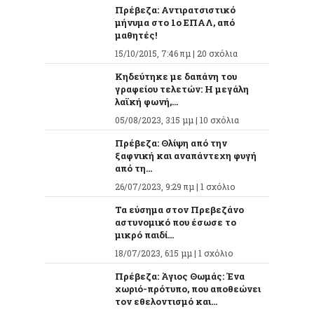
Πρέβεζα: Αντιρατσιστικό
μήνυμα στο 1ο ΕΠΑΛ, από
μαθητές!
15/10/2015, 7:46 πμ |
20 σχόλια
Κηδεύτηκε με δαπάνη του
γραφείου τελετών: Η μεγάλη
λαϊκή φωνή,...
05/08/2023, 3:15 μμ |
10 σχόλια
Πρέβεζα: Θλίψη από την
ξαφνική και αναπάντεχη φυγή
από τη...
26/07/2023, 9:29 πμ |
1 σχόλιο
Τα εύσημα στον Πρεβεζάνο
αστυνομικό που έσωσε το
μικρό παιδί...
18/07/2023, 6:15 μμ |
1 σχόλιο
Πρέβεζα: Άγιος Θωμάς: Ένα
χωριό-πρότυπο, που αποθεώνει
τον εθελοντισμό και...