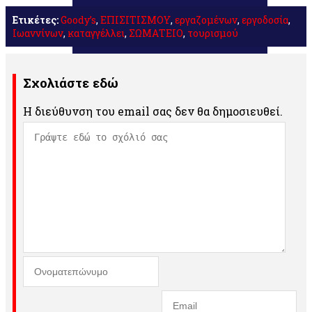
Μοιραστείτε
Ετικέτες:
Goody’s
,
ΕΠΙΣΙΤΙΣΜΟΥ
,
εργαζομένων
,
εργοδοσία
,
Ιωαννίνων
,
καταγγέλλει
,
ΣΩΜΑΤΕΙΟ
,
τουρισμού
Σχολιάστε εδώ
Η διεύθυνση του email σας δεν θα δημοσιευθεί.