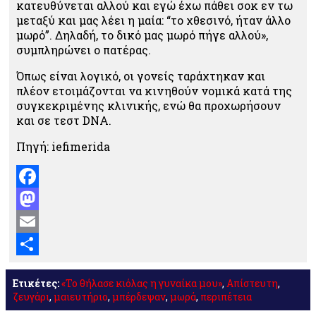
κατευθύνεται αλλού και εγώ έχω πάθει σοκ εν τω
μεταξύ και μας λέει η μαία: “το χθεσινό, ήταν άλλο
μωρό”. Δηλαδή, το δικό μας μωρό πήγε αλλού»,
συμπληρώνει ο πατέρας.
Όπως είναι λογικό, οι γονείς ταράχτηκαν και
πλέον ετοιμάζονται να κινηθούν νομικά κατά της
συγκεκριμένης κλινικής, ενώ θα προχωρήσουν
και σε τεστ DNA.
Πηγή: iefimerida
Facebook
Mastodon
Email
Μοιραστείτε
Ετικέτες:
«Το θήλασε κιόλας η γυναίκα μου»
,
Απίστευτη
,
ζευγάρι
,
μαιευτήριο
,
μπέρδεψαν
,
μωρά
,
περιπέτεια