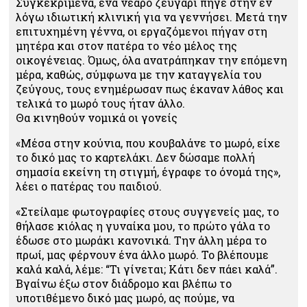
Συγκεκριμένα, ένα νεαρό ζευγάρι πήγε στην εν
λόγω ιδιωτική κλινική για να γεννήσει. Μετά την
επιτυχημένη γέννα, οι εργαζόμενοι πήγαν στη
μητέρα και στον πατέρα το νέο μέλος της
οικογένειας. Όμως, όλα ανατράπηκαν την επόμενη
μέρα, καθώς, σύμφωνα με την καταγγελία του
ζεύγους, τους ενημέρωσαν πως έκαναν λάθος και
τελικά το μωρό τους ήταν άλλο.
Θα κινηθούν νομικά οι γονείς
«Μέσα στην κούνια, που κουβαλάνε το μωρό, είχε
το δικό μας το καρτελάκι. Δεν δώσαμε πολλή
σημασία εκείνη τη στιγμή, έγραφε το όνομά της»,
λέει ο πατέρας του παιδιού.
«Στείλαμε φωτογραφίες στους συγγενείς μας, το
θήλασε κιόλας η γυναίκα μου, το πρώτο γάλα το
έδωσε στο μωράκι κανονικά. Την άλλη μέρα το
πρωί, μας φέρνουν ένα άλλο μωρό. Το βλέπουμε
καλά καλά, λέμε: “Τι γίνεται; Κάτι δεν πάει καλά”.
Βγαίνω έξω στον διάδρομο και βλέπω το
υποτιθέμενο δικό μας μωρό, ας πούμε, να